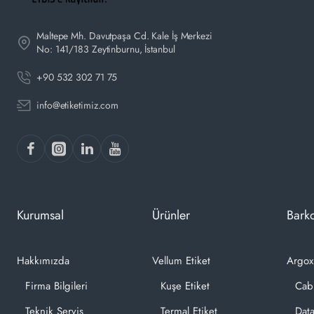
Maltepe Mh. Davutpaşa Cd. Kale İş Merkezi
No: 141/183 Zeytinburnu, İstanbul
+90 532 302 71 75
info@etiketimiz.com
Kurumsal
Ürünler
Barko
Hakkımızda
Vellum Etiket
Argox
Firma Bilgileri
Kuşe Etiket
Cab
Teknik Servis
Termal Etiket
Dat