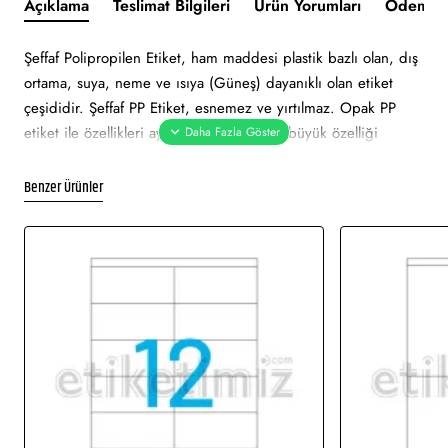
Açıklama
Teslimat Bilgileri
Ürün Yorumları
Ödeme v
Şeffaf Polipropilen Etiket, ham maddesi plastik bazlı olan, dış
ortama, suya, neme ve ısıya (Güneş) dayanıklı olan etiket
çeşididir. Şeffaf PP Etiket, esnemez ve yırtılmaz. Opak PP
etiket ile özellikleri aynıdır. Bu etiketi en büyük özelliği
adından da anlaşılacağı üzere şeffaf olması ve arkasındaki
yüzeyi kapatmamasıdır. Şeffaf PP Etiket‘e, termal transfer
Benzer Ürünler
yöntemiyle baskı alınmaktadır.
1 paket 25 sayfadır. Üretim süresi 3 iş günüdür.