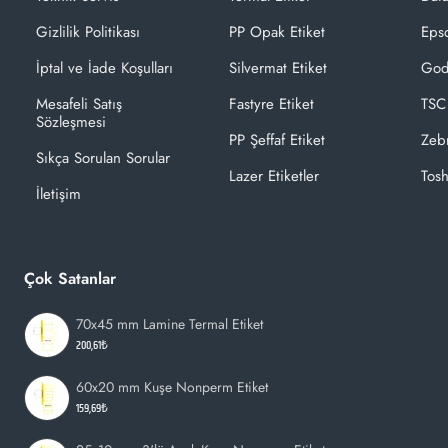
Gizlilik Politikası
PP Opak Etiket
Epso
İptal ve İade Koşulları
Silvermat Etiket
God
Mesafeli Satış
Fastyre Etiket
TSC
Sözleşmesi
PP Şeffaf Etiket
Zeb
Sıkça Sorulan Sorular
Lazer Etiketler
Tosh
İletişim
Çok Satanlar
70x45 mm Lamine Termal Etiket
200,61₺
60x20 mm Kuşe Nonperm Etiket
159,69₺