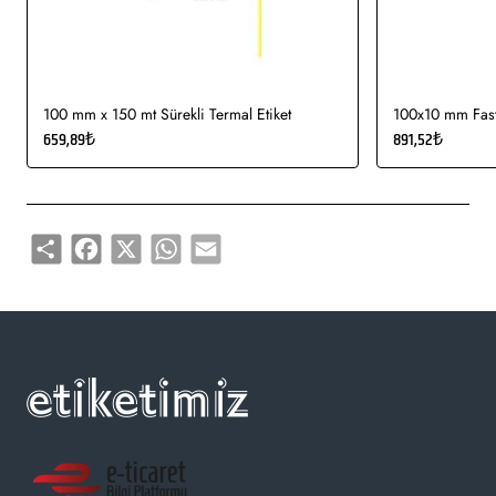
100 mm x 150 mt Sürekli Termal Etiket
100x10 mm Fasty
659,89₺
891,52₺
Share
Facebook
X
WhatsApp
Email