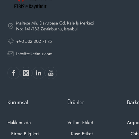
Maltepe Mh. Davutpaşa Cd. Kale İş Merkezi
No: 141/183 Zeytinburnu, İstanbul
+90 532 302 71 75
info@etiketimiz.com
Kurumsal
Ürünler
Barko
Hakkımızda
Vellum Etiket
Argox
Firma Bilgileri
Kuşe Etiket
Cab