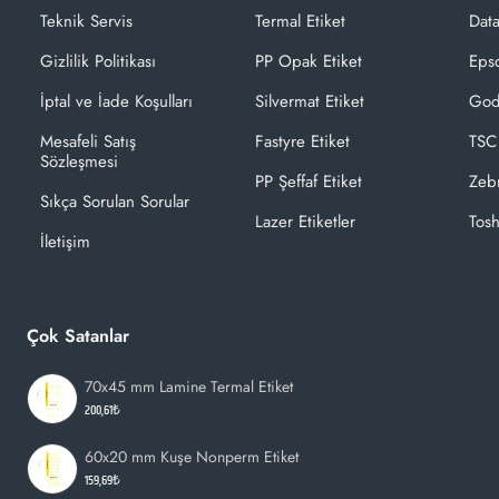
Teknik Servis
Termal Etiket
Dat
Gizlilik Politikası
PP Opak Etiket
Epso
İptal ve İade Koşulları
Silvermat Etiket
God
Mesafeli Satış
Fastyre Etiket
TSC
Sözleşmesi
PP Şeffaf Etiket
Zeb
Sıkça Sorulan Sorular
Lazer Etiketler
Tosh
İletişim
Çok Satanlar
70x45 mm Lamine Termal Etiket
200,61₺
60x20 mm Kuşe Nonperm Etiket
159,69₺