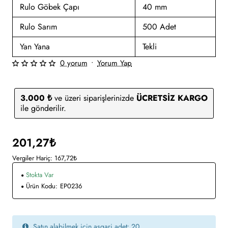
Rulo Göbek Çapı
40 mm
Rulo Sarım
500 Adet
Yan Yana
Tekli
0 yorum
•
Yorum Yap
3.000 ₺
ve üzeri siparişlerinizde
ÜCRETSİZ KARGO
ile gönderilir.
201,27₺
Vergiler Hariç: 167,72₺
Stokta Var
Ürün Kodu:
EP0236
Satın alabilmek için asgari adet: 20