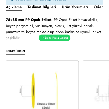
Açıklama
Teslimat Bilgileri
Ürün Yorumları
Ödeme v
75x85 mm PP Opak Etiket:
PP Opak Etiket beyaz-akrilik,
beyaz pergaminli, yırtılmayan, plastik, üst yüzeyi parlak,
pürüzsüz ve beyaz renkte olup ribon baskısına uyumlu etiket
çeşididir.
Yapışkan Türleri:
Akrilik (Standart yapışkanlı tutkal), Holtmelt
Benzer Ürünler
(Kuvvetli yapışkan tutkal), Nonperm (İz Bırakmayan yapışkanlı
tutkal), Deep frezee (Soğuğa dayanıklı yapışkanlı tutkal)
Kullanım Alanları:
Teknik makine ürün etiketi, demirbaş
etiketi, elektronik ürün etiketi, ürün etiketi. Yüksek ve düşük
sıcaklıklarda muhafaza edilmeye uygundur. Gıda etiketi vb.
amaçlar için sayısız sektör tarafından kullanımı söz konusudur.