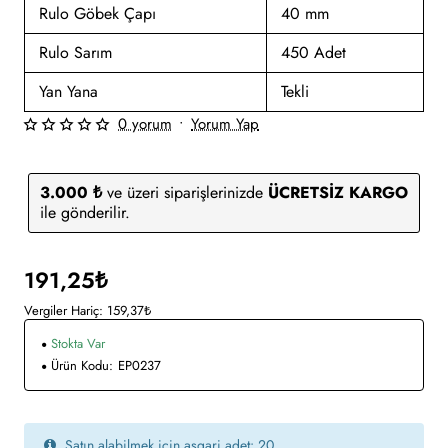
Rulo Göbek Çapı
40 mm
Rulo Sarım
450 Adet
Yan Yana
Tekli
0 yorum
•
Yorum Yap
3.000 ₺
ve üzeri siparişlerinizde
ÜCRETSİZ KARGO
ile gönderilir.
191,25₺
Vergiler Hariç: 159,37₺
Stokta Var
Ürün Kodu:
EP0237
Satın alabilmek için asgari adet: 20