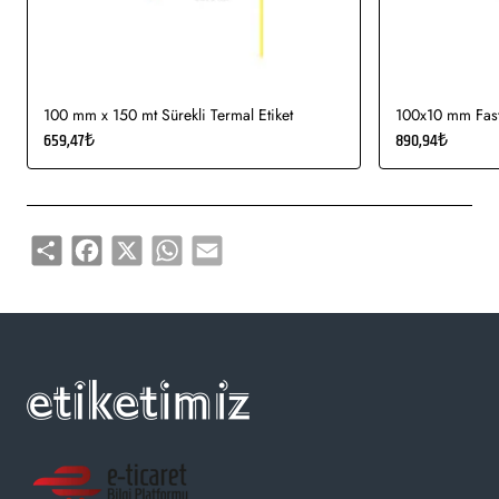
100 mm x 150 mt Sürekli Termal Etiket
100x10 mm Fasty
659,47₺
890,94₺
Share
Facebook
X
WhatsApp
Email