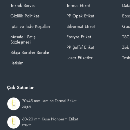
Teknik Servis
Termal Etiket
Dat
Gizlilik Politikası
PP Opak Etiket
Epso
İptal ve İade Koşulları
Silvermat Etiket
God
Mesafeli Satış
Fastyre Etiket
TSC
Sözleşmesi
PP Şeffaf Etiket
Zeb
Sıkça Sorulan Sorular
Lazer Etiketler
Tosh
İletişim
Çok Satanlar
70x45 mm Lamine Termal Etiket
200,61₺
60x20 mm Kuşe Nonperm Etiket
159,69₺