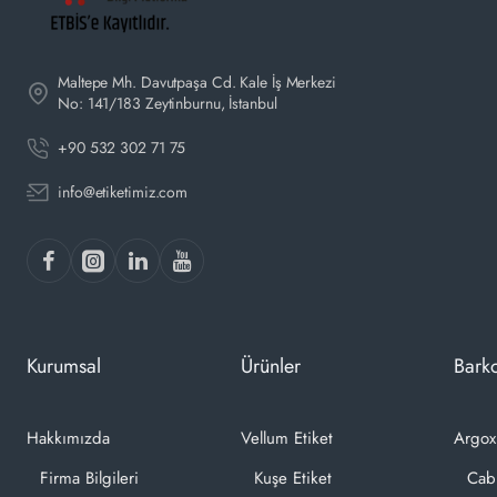
Maltepe Mh. Davutpaşa Cd. Kale İş Merkezi
No: 141/183 Zeytinburnu, İstanbul
+90 532 302 71 75
info@etiketimiz.com
Kurumsal
Ürünler
Barko
Hakkımızda
Vellum Etiket
Argox
Firma Bilgileri
Kuşe Etiket
Cab