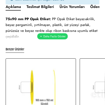
Açıklama
Teslimat Bilgileri
Ürün Yorumları
Ödeme v
75x90 mm PP Opak Etiket:
PP Opak Etiket beyaz-akrilik,
beyaz pergaminli, yırtılmayan, plastik, üst yüzeyi parlak,
pürüzsüz ve beyaz renkte olup ribon baskısına uyumlu etiket
çeşididir.
Yapışkan Türleri:
Akrilik (Standart yapışkanlı tutkal), Holtmelt
Benzer Ürünler
(Kuvvetli yapışkan tutkal), Nonperm (İz Bırakmayan yapışkanlı
tutkal), Deep frezee (Soğuğa dayanıklı yapışkanlı tutkal)
Kullanım Alanları:
Teknik makine ürün etiketi, demirbaş
etiketi, elektronik ürün etiketi, ürün etiketi. Yüksek ve düşük
sıcaklıklarda muhafaza edilmeye uygundur. Gıda etiketi vb.
amaçlar için sayısız sektör tarafından kullanımı söz konusudur.