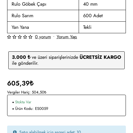
Rulo Göbek Çapı
40 mm
Rulo Sarım
600 Adet
Yan Yana
Tekli
0 yorum
•
Yorum Yap
3.000 ₺
ve üzeri siparişlerinizde
ÜCRETSİZ KARGO
ile gönderilir.
605,39₺
Vergiler Hariç: 504,50₺
Stokta Var
Ürün Kodu:
ES0059
Satın alabilmek için asgari adet: 10