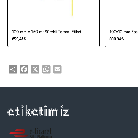
etiketi, demirbaş etiketi, elektronik ürün etiketi, ürün etiketi,
yüksek ve düşük sıcaklıklarda muhafaza edilmeye uygundur.
Gıda etiketi vb. amaçlar için sayısız sektör tarafından kullanımı
söz konusudur.
100 mm x 150 mt Sürekli Termal Etiket
100x10 mm Fasty
659,47₺
890,94₺
Share
Facebook
X
WhatsApp
Email