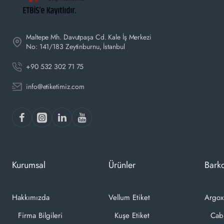
Maltepe Mh. Davutpaşa Cd. Kale İş Merkezi
No: 141/183 Zeytinburnu, İstanbul
+90 532 302 71 75
info@etiketimiz.com
Kurumsal
Ürünler
Barko
Hakkımızda
Vellum Etiket
Argox
Firma Bilgileri
Kuşe Etiket
Cab