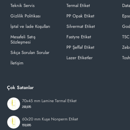
Teknik Servis
Termal Etiket
Dat
Gizlilik Politikası
PP Opak Etiket
Epso
İptal ve İade Koşulları
Silvermat Etiket
God
Mesafeli Satış
Fastyre Etiket
TSC
Sözleşmesi
PP Şeffaf Etiket
Zeb
Sıkça Sorulan Sorular
Lazer Etiketler
Tosh
İletişim
Çok Satanlar
70x45 mm Lamine Termal Etiket
200,61₺
60x20 mm Kuşe Nonperm Etiket
159,69₺