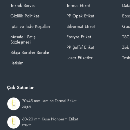
Teknik Servis
Termal Etiket
Dat
Gizlilik Politikası
PP Opak Etiket
Epso
İptal ve İade Koşulları
Silvermat Etiket
God
Mesafeli Satış
Fastyre Etiket
TSC
Sözleşmesi
PP Şeffaf Etiket
Zeb
Sıkça Sorulan Sorular
Lazer Etiketler
Tosh
İletişim
Çok Satanlar
70x45 mm Lamine Termal Etiket
200,61₺
60x20 mm Kuşe Nonperm Etiket
159,69₺