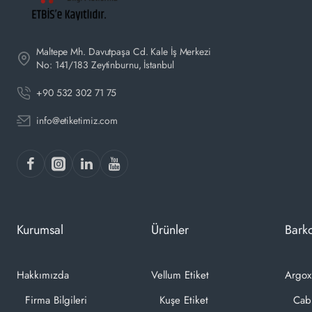
Maltepe Mh. Davutpaşa Cd. Kale İş Merkezi
No: 141/183 Zeytinburnu, İstanbul
+90 532 302 71 75
info@etiketimiz.com
Kurumsal
Ürünler
Barko
Hakkımızda
Vellum Etiket
Argox
Firma Bilgileri
Kuşe Etiket
Cab