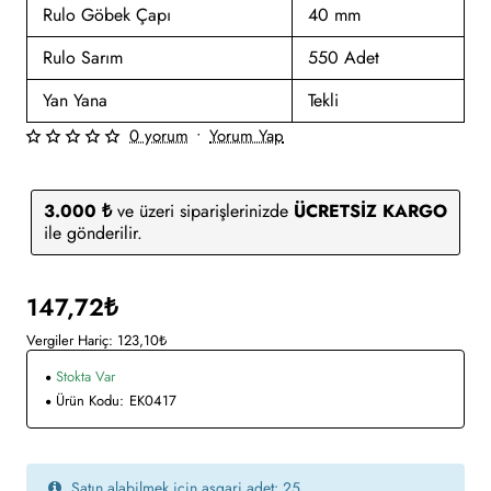
Rulo Göbek Çapı
40 mm
Rulo Sarım
550 Adet
Yan Yana
Tekli
0 yorum
•
Yorum Yap
3.000 ₺
ve üzeri siparişlerinizde
ÜCRETSİZ KARGO
ile gönderilir.
147,72₺
Vergiler Hariç: 123,10₺
Stokta Var
Ürün Kodu:
EK0417
Satın alabilmek için asgari adet: 25