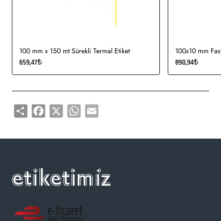
kullanımı uygundur.
Gıda etiketi vb. amaçlar için sayısız sektör tarafından kullanımı
söz konusudur.
100 mm x 150 mt Sürekli Termal Etiket
100x10 mm Fasty
659,47₺
890,94₺
Share
Facebook
X
WhatsApp
Email