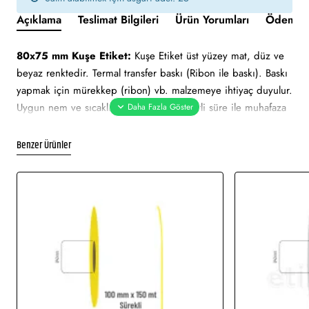
Açıklama
Teslimat Bilgileri
Ürün Yorumları
Ödeme v
80x75 mm Kuşe Etiket:
Kuşe Etiket üst yüzey mat, düz ve
beyaz renktedir. Termal transfer baskı (Ribon ile baskı). Baskı
yapmak için mürekkep (ribon) vb. malzemeye ihtiyaç duyulur.
Uygun nem ve sıcaklık değerlerinde belirli süre ile muhafaza
edilebilmektedir. Ortalama 2 yıl ömrü vardır. Güneş ışını gibi
hafif derecedeki ısılarda zarar görmez.
Benzer Ürünler
80x75 mm Kuşe Etiket tüm barkod yazıcılar için uygundur.
Yapışkan Türleri:
Akrilik (Standart yapışkanlı tutkal), Holtmelt
(Kuvvetli yapışkan tutkal), Nonperm (İz Bırakmayan yapışkanlı
tutkal), Deep frezee (Soğuğa dayanıklı yapışkanlı tutkal)
Kullanım Alanları:
Barkod etiketi, lot etiketi, raf etiketi, ürün
etiketi, koli üstü etiketi. Genellikle hızlı tüketim ürünlerinde