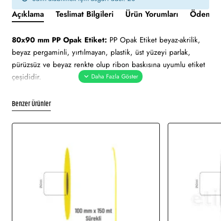
Açıklama
Teslimat Bilgileri
Ürün Yorumları
Ödeme v
80x90 mm PP Opak Etiket:
PP Opak Etiket beyaz-akrilik,
beyaz pergaminli, yırtılmayan, plastik, üst yüzeyi parlak,
pürüzsüz ve beyaz renkte olup ribon baskısına uyumlu etiket
çeşididir.
Yapışkan Türleri:
Akrilik (Standart yapışkanlı tutkal), Holtmelt
Benzer Ürünler
(Kuvvetli yapışkan tutkal), Nonperm (İz Bırakmayan yapışkanlı
tutkal), Deep frezee (Soğuğa dayanıklı yapışkanlı tutkal)
Kullanım Alanları:
Teknik makine ürün etiketi, demirbaş
etiketi, elektronik ürün etiketi, ürün etiketi. Yüksek ve düşük
sıcaklıklarda muhafaza edilmeye uygundur. Gıda etiketi vb.
amaçlar için sayısız sektör tarafından kullanımı söz konusudur.