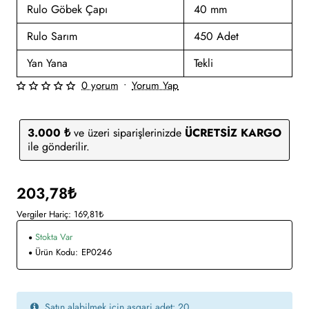
Rulo Göbek Çapı
40 mm
Rulo Sarım
450 Adet
Yan Yana
Tekli
0 yorum
•
Yorum Yap
3.000 ₺
ve üzeri siparişlerinizde
ÜCRETSİZ KARGO
ile gönderilir.
203,78₺
Vergiler Hariç: 169,81₺
Stokta Var
Ürün Kodu:
EP0246
Satın alabilmek için asgari adet: 20