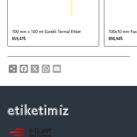
100 mm x 150 mt Sürekli Termal Etiket
100x10 mm Fasty
659,47₺
890,94₺
Share
Facebook
X
WhatsApp
Email