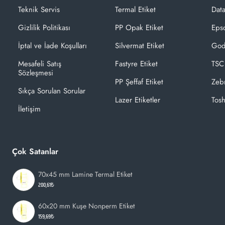
Teknik Servis
Termal Etiket
Dat
Gizlilik Politikası
PP Opak Etiket
Epso
İptal ve İade Koşulları
Silvermat Etiket
God
Mesafeli Satış
Fastyre Etiket
TSC
Sözleşmesi
PP Şeffaf Etiket
Zeb
Sıkça Sorulan Sorular
Lazer Etiketler
Tosh
İletişim
Çok Satanlar
70x45 mm Lamine Termal Etiket
200,61₺
60x20 mm Kuşe Nonperm Etiket
159,69₺