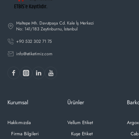
Maltepe Mh. Davutpaşa Cd. Kale İş Merkezi
No: 141/183 Zeytinburnu, İstanbul
+90 532 302 71 75
info@etiketimiz.com
Kurumsal
Ürünler
Barko
Hakkımızda
Vellum Etiket
Argox
Firma Bilgileri
Kuşe Etiket
Cab