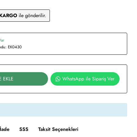
 KARGO
ile gönderilir.
Var
odu:
EK0430
E EKLE
WhatsApp ile Sipariş Ver
İade
SSS
Taksit Seçenekleri