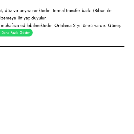
, düz ve beyaz renktedir. Termal transfer baskı (Ribon ile
lzemeye ihtiyaç duyulur.
e muhafaza edilebilmektedir. Ortalama 2 yıl ömrü vardır. Güneş
ygundur.
al), Holtmelt (Kuvvetli yapışkan tutkal), Nonperm (İz Bırakmayan
pışkanlı tutkal)
iketi, ürün etiketi, koli üstü etiketi. Genellikle hızlı tüketim
dan kullanımı söz konusudur.