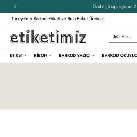
Özel ölçü siparişlerde 24
Türkiye'nin Barkod Etiketi ve Rulo Etiket Üreticisi
Ürün
Ara
...
ETIKET
RIBON
BARKOD YAZICI
BARKOD OKUYU