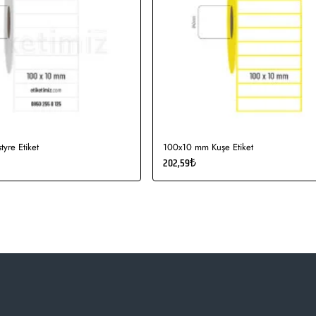
yre Etiket
100x10 mm Kuşe Etiket
202,59₺