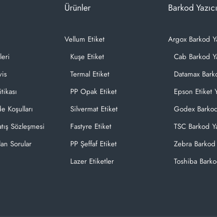
Ürünler
Barkod Yazıcı
Vellum Etiket
Argox Barkod Y
leri
Kuşe Etiket
Cab Barkod Ya
vis
Termal Etiket
Datamax Barko
itikası
PP Opak Etiket
Epson Etiket Y
de Koşulları
Silvermat Etiket
Godex Barkod
atış Sözleşmesi
Fastyre Etiket
TSC Barkod Ya
lan Sorular
PP Şeffaf Etiket
Zebra Barkod 
Lazer Etiketler
Toshiba Barko