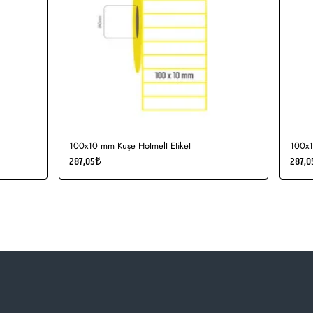
100x10 mm Kuşe Hotmelt Etiket
100x1
287,05₺
287,0