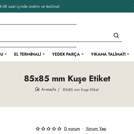
-48 saat içinde üretim ve teslimat
CU
EL TERMINALI
YEDEK PARÇA
YIKAMA TALIMATI
85x85 mm Kuşe Etiket
85x85 mm Kuşe Etiket
home
0 yorum
•
Yorum Yap