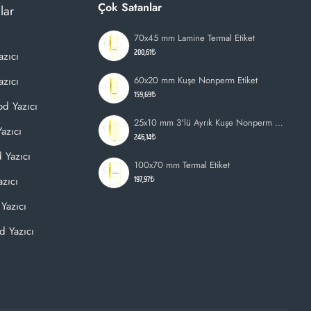
Çok Satanlar
lar
70x45 mm Lamine Termal Etiket
200,61₺
azıcı
zıcı
60x20 mm Kuşe Nonperm Etiket
159,69₺
d Yazıcı
25x10 mm 3'lü Ayrık Kuşe Nonperm Etiket
azıcı
246,14₺
 Yazıcı
100x70 mm Termal Etiket
197,97₺
zıcı
Yazıcı
d Yazıcı