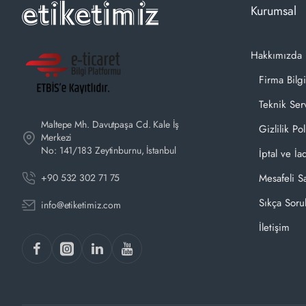
Kurumsal
Hakkımızda
Firma Bilgi
Teknik Ser
Maltepe Mh. Davutpaşa Cd. Kale İş
Gizlilik Pol
Merkezi
No: 141/183 Zeytinburnu, İstanbul
İptal ve İa
+90 532 302 71 75
Mesafeli S
Sıkça Soru
info@etiketimiz.com
İletişim