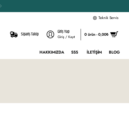
Teknik Servis
Giriş Yap
Sipariş Takip
0 ürün - 0,00₺
Giriş / Kayıt
HAKKIMIZDA
SSS
İLETIŞIM
BLOG