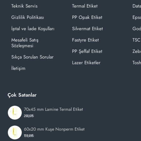
Teknik Servis
Termal Etiket
Dat
Gizlilik Politikası
PP Opak Etiket
Epso
İptal ve İade Koşulları
Silvermat Etiket
God
Mesafeli Satış
Fastyre Etiket
TSC
Sözleşmesi
PP Şeffaf Etiket
Zeb
Sıkça Sorulan Sorular
Lazer Etiketler
Tosh
İletişim
Çok Satanlar
70x45 mm Lamine Termal Etiket
200,61₺
60x20 mm Kuşe Nonperm Etiket
159,69₺