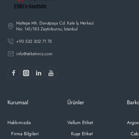
Maltepe Mh. Davutpaşa Cd. Kale İş Merkezi
No: 141/183 Zeytinburnu, İstanbul
+90 532 302 71 75
info@etiketimiz.com
Kurumsal
Ürünler
Barko
Hakkımızda
Vellum Etiket
Argox
Firma Bilgileri
Kuşe Etiket
Cab