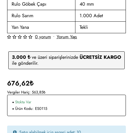
Rulo Göbek Çapı
40 mm
Rulo Sarım
1.000 Adet
Yan Yana
Tekli
0 yorum
•
Yorum Yap
3.000 ₺
ve üzeri siparişlerinizde
ÜCRETSİZ KARGO
ile gönderilir.
676,62₺
Vergiler Hariç: 563,85₺
Stokta Var
Ürün Kodu:
ES0115
Satın alabilmek için asgari adet: 10