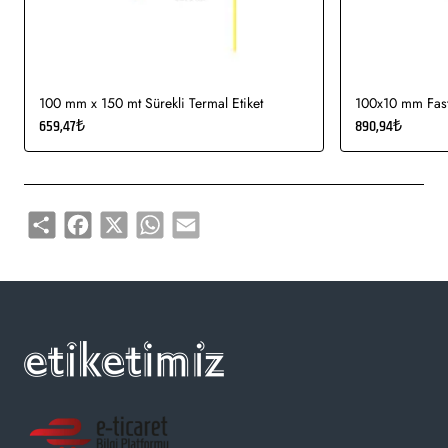
etiketi, demirbaş etiketi, elektronik ürün etiketi, ürün etiketi,
yüksek ve düşük sıcaklıklarda muhafaza edilmeye uygundur.
Gıda etiketi vb. amaçlar için sayısız sektör tarafından kullanımı
söz konusudur.
100 mm x 150 mt Sürekli Termal Etiket
100x10 mm Fasty
659,47₺
890,94₺
Share
Facebook
X
WhatsApp
Email