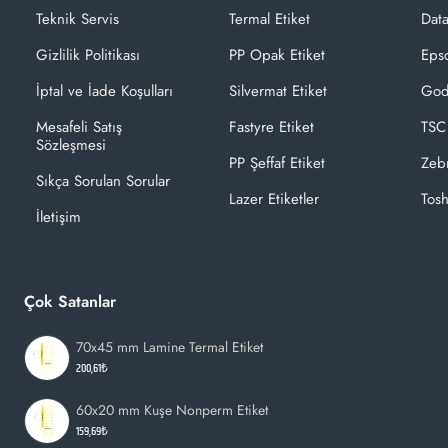
Teknik Servis
Termal Etiket
Dat
Gizlilik Politikası
PP Opak Etiket
Epso
İptal ve İade Koşulları
Silvermat Etiket
God
Mesafeli Satış
Fastyre Etiket
TSC
Sözleşmesi
PP Şeffaf Etiket
Zeb
Sıkça Sorulan Sorular
Lazer Etiketler
Tosh
İletişim
Çok Satanlar
70x45 mm Lamine Termal Etiket
200,61₺
60x20 mm Kuşe Nonperm Etiket
159,69₺