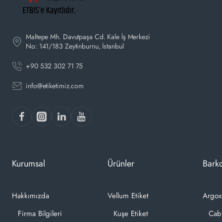
Maltepe Mh. Davutpaşa Cd. Kale İş Merkezi
No: 141/183 Zeytinburnu, İstanbul
+90 532 302 71 75
info@etiketimiz.com
Kurumsal
Ürünler
Barko
Hakkımızda
Vellum Etiket
Argox
Firma Bilgileri
Kuşe Etiket
Cab