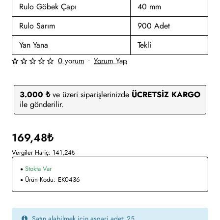
Rulo Göbek Çapı
40 mm
Rulo Sarım
900 Adet
Yan Yana
Tekli
0 yorum
•
Yorum Yap
3.000 ₺
ve üzeri siparişlerinizde
ÜCRETSİZ KARGO
ile gönderilir.
169,48₺
Vergiler Hariç: 141,24₺
Stokta Var
Ürün Kodu:
EK0436
Satın alabilmek için asgari adet: 25