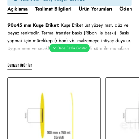
Açıklama
Teslimat Bilgileri
Ürün Yorumları
Ödeme v
90x45 mm Kuşe Etiket:
Kuşe Etiket üst yüzey mat, düz ve
beyaz renktedir. Termal transfer baskı (Ribon ile baskı). Baskı
yapmak için mürekkep (ribon) vb. malzemeye ihtiyaç duyulur.
Uygun nem ve sıcaklık değerlerinde belirli süre ile muhafaza
edilebilmektedir. Ortalama 2 yıl ömrü vardır. Güneş ışını gibi
hafif derecedeki ısılarda zarar görmez.
Benzer Ürünler
90x45 mm Kuşe Etiket tüm barkod yazıcılar için uygundur.
Yapışkan Türleri:
Akrilik (Standart yapışkanlı tutkal), Holtmelt
(Kuvvetli yapışkan tutkal), Nonperm (İz Bırakmayan yapışkanlı
tutkal), Deep frezee (Soğuğa dayanıklı yapışkanlı tutkal)
Kullanım Alanları:
Barkod etiketi, lot etiketi, raf etiketi, ürün
etiketi, koli üstü etiketi. Genellikle hızlı tüketim ürünlerinde