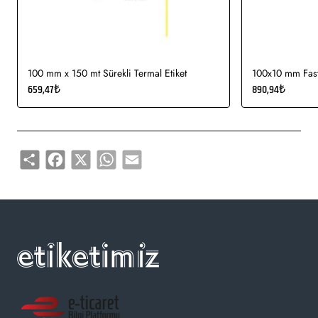
kullanımı uygundur.
Gıda etiketi vb. amaçlar için sayısız sektör tarafından kullanımı
söz konusudur.
100 mm x 150 mt Sürekli Termal Etiket
100x10 mm Fasty
659,47₺
890,94₺
Share
Facebook
X
WhatsApp
Email