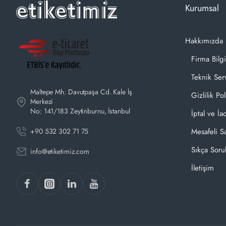
Kurumsal
Hakkımızda
Firma Bilgi
Teknik Ser
Maltepe Mh. Davutpaşa Cd. Kale İş
Gizlilik Pol
Merkezi
No: 141/183 Zeytinburnu, İstanbul
İptal ve İa
+90 532 302 71 75
Mesafeli S
Sıkça Soru
info@etiketimiz.com
İletişim