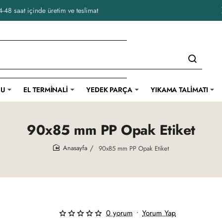
-48 saat içinde üretim ve teslimat
CU
EL TERMINALI
YEDEK PARÇA
YIKAMA TALIMATI
90x85 mm PP Opak Etiket
90x85 mm PP Opak Etiket
home
0 yorum
•
Yorum Yap