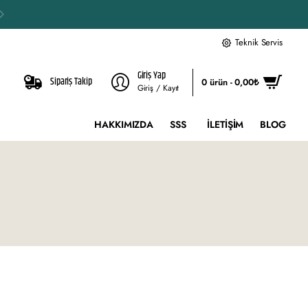
Teknik Servis
Giriş Yap
Sipariş Takip
0 ürün - 0,00₺
Giriş / Kayıt
HAKKIMIZDA
SSS
İLETIŞIM
BLOG