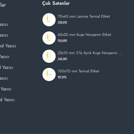
Çok Satanlar
lar
70x45 mm Lamine Termal Etiket
200,61₺
azıcı
zıcı
60x20 mm Kuşe Nonperm Etiket
159,69₺
d Yazıcı
25x10 mm 3'lü Ayrık Kuşe Nonperm Etiket
azıcı
246,14₺
 Yazıcı
100x70 mm Termal Etiket
197,97₺
zıcı
Yazıcı
d Yazıcı