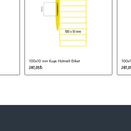
100x10 mm Kuşe Hotmelt Etiket
100x1
287,05₺
287,0