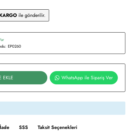
 KARGO
ile gönderilir.
Var
odu:
EP0260
E EKLE
WhatsApp ile Sipariş Ver
İade
SSS
Taksit Seçenekleri