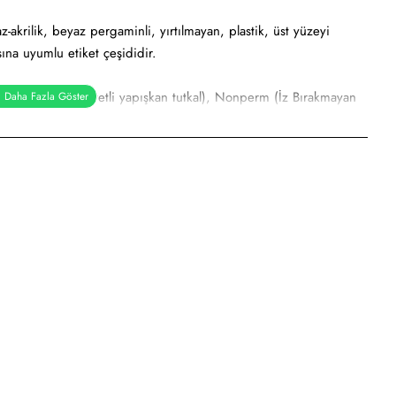
akrilik, beyaz pergaminli, yırtılmayan, plastik, üst yüzeyi
ına uyumlu etiket çeşididir.
al), Holtmelt (Kuvvetli yapışkan tutkal), Nonperm (İz Bırakmayan
pışkanlı tutkal)
rbaş etiketi, elektronik ürün etiketi, ürün etiketi. Yüksek ve
a etiketi vb. amaçlar için sayısız sektör tarafından kullanımı