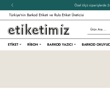
Özel ölçü siparişlerde 24
Türkiye'nin Barkod Etiketi ve Rulo Etiket Üreticisi
Ürün
Ara
...
ETIKET
RIBON
BARKOD YAZICI
BARKOD OKUYU