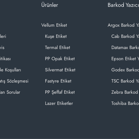
Ürünler
Barkod Yazıcı
Vellum Etiket
Argox Barkod Y
leri
Kuşe Etiket
Cab Barkod Ya
vis
Termal Etiket
Datamax Barko
itikası
PP Opak Etiket
Epson Etiket Y
de Koşulları
Silvermat Etiket
Godex Barkod
atış Sözleşmesi
Fastyre Etiket
TSC Barkod Ya
lan Sorular
PP Şeffaf Etiket
Zebra Barkod 
Lazer Etiketler
Toshiba Barko