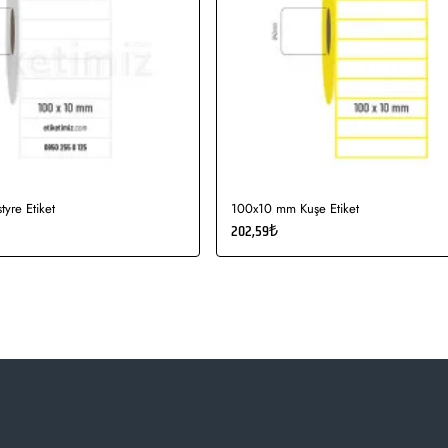
yre Etiket
100x10 mm Kuşe Etiket
202,59₺