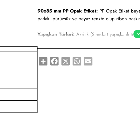
90x85 mm PP Opak Etiket:
PP Opak Etiket beyaz-
parlak, pürüzsüz ve beyaz renkte olup ribon baskıs
Yapışkan Türleri:
Akrilik (Standart yapışkanlı tutk
yapışkanlı tutkal), Deep frezee (Soğuğa dayanıklı ya
Kullanım Alanları:
Teknik makine ürün etiketi, demi
Share
Facebook
X
WhatsApp
Email
düşük sıcaklıklarda muhafaza edilmeye uygundur. Gıd
söz konusudur.