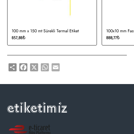
ürün etiketi, koli üstü etiketi. Genellikle hızlı tüketim
ürünlerinde kullanımı uygundur.
Gıda etiketi vb. amaçlar için sayısız sektör tarafından kullanımı
söz konusudur.
100 mm x 150 mt Sürekli Termal Etiket
100x10 mm Fasty
657,86₺
888,77₺
Share
Facebook
X
WhatsApp
Email