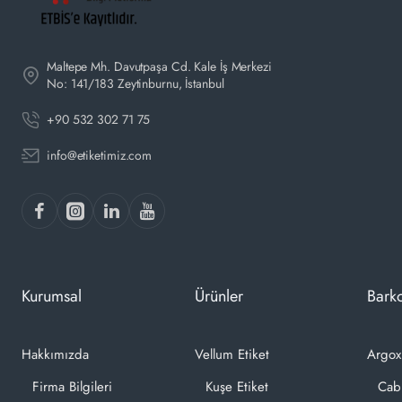
Maltepe Mh. Davutpaşa Cd. Kale İş Merkezi
No: 141/183 Zeytinburnu, İstanbul
+90 532 302 71 75
info@etiketimiz.com
Kurumsal
Ürünler
Barko
Hakkımızda
Vellum Etiket
Argox
Firma Bilgileri
Kuşe Etiket
Cab