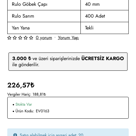
Rulo Göbek Çapı
40 mm
Rulo Sarım
400 Adet
Yan Yana
Tekli
0 yorum
•
Yorum Yap
3.000 ₺
ve üzeri siparişlerinizde
ÜCRETSİZ KARGO
ile gönderilir.
226,57₺
Vergiler Hariç: 188,81₺
Stokta Var
Ürün Kodu:
EV0163
Satın alabilmek için asgari adet: 20