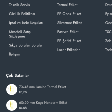
Teknik Servis
Termal Etiket
Dat
Gizlilik Politikası
PP Opak Etiket
Epso
İptal ve İade Koşulları
Silvermat Etiket
God
Mesafeli Satış
Fastyre Etiket
TSC
Sözleşmesi
PP Şeffaf Etiket
Zeb
Sıkça Sorulan Sorular
Lazer Etiketler
Tosh
İletişim
Çok Satanlar
70x45 mm Lamine Termal Etiket
199,99₺
60x20 mm Kuşe Nonperm Etiket
159,20₺