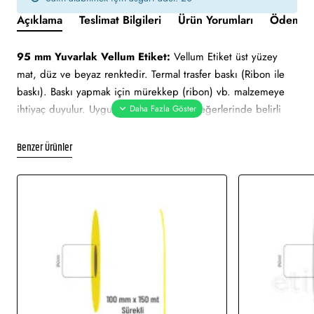
Açıklama
Teslimat Bilgileri
Ürün Yorumları
Ödeme v
95 mm Yuvarlak Vellum Etiket:
Vellum Etiket üst yüzey
mat, düz ve beyaz renktedir. Termal trasfer baskı (Ribon ile
baskı). Baskı yapmak için mürekkep (ribon) vb. malzemeye
ihtiyaç duyulur. Uygun nem ve sıcaklık değerlerinde belirli
süre ile muhafaza edilebilmektedir. Ortalama 2 yıl ömrü
vardır. Güneş ışını gibi hafif derecedeki ısılarda zarar
Benzer Ürünler
görmez.
95 mm Yuvarlak Vellum Etiket tüm barkod yazıcılar için
uygundur.
Yapışkan Türleri:
Akrilik (Standart yapışkanlı tutkal), Holtmelt
(Kuvvetli yapışkan tutkal), Nonpern (İz Bırakmayan yapışkanlı
tutkal), Deep frezee (Soğuğa dayanıklı yapışkanlı tutkal)
Kullanılan Etiketler:
Barkod etiketi, lot etiketi, raf etiketi,