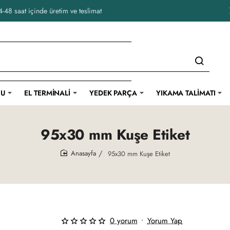
-48 saat içinde üretim ve teslimat
CU
EL TERMINALI
YEDEK PARÇA
YIKAMA TALIMATI
95x30 mm Kuşe Etiket
95x30 mm Kuşe Etiket
home
0 yorum
•
Yorum Yap