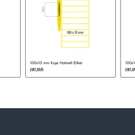
100x10 mm Kuşe Hotmelt Etiket
100x1
287,05₺
287,0