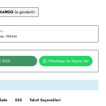
 KARGO
ile gönderilir.
Var
odu:
EK0446
E EKLE
WhatsApp ile Sipariş Ver
İade
SSS
Taksit Seçenekleri