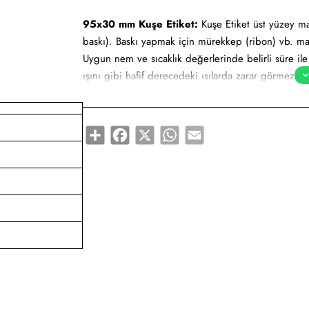
95x30 mm Kuşe Etiket:
Kuşe Etiket üst yüzey ma
baskı). Baskı yapmak için mürekkep (ribon) vb. ma
Uygun nem ve sıcaklık değerlerinde belirli süre il
ışını gibi hafif derecedeki ısılarda zarar görmez.
95x30 mm Kuşe Etiket tüm barkod yazıcılar için u
Share
Facebook
X
WhatsApp
Email
Yapışkan Türleri:
Akrilik (Standart yapışkanlı tutk
yapışkanlı tutkal), Deep frezee (Soğuğa dayanıklı ya
Kullanım Alanları:
Barkod etiketi, lot etiketi, raf et
ürünlerinde kullanımı uygundur.
Gıda etiketi vb. amaçlar için sayısız sektör tarafın