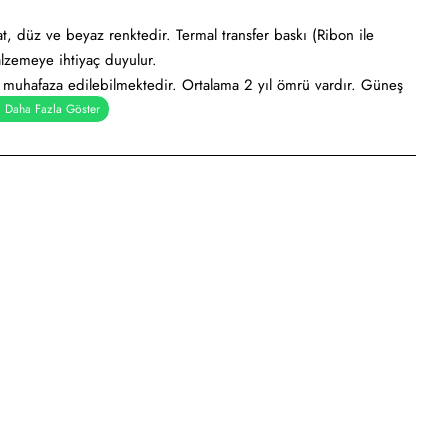
t, düz ve beyaz renktedir. Termal transfer baskı (Ribon ile
lzemeye ihtiyaç duyulur.
e muhafaza edilebilmektedir. Ortalama 2 yıl ömrü vardır. Güneş
ygundur.
al), Holtmelt (Kuvvetli yapışkan tutkal), Nonperm (İz Bırakmayan
pışkanlı tutkal)
iketi, ürün etiketi, koli üstü etiketi. Genellikle hızlı tüketim
dan kullanımı söz konusudur.