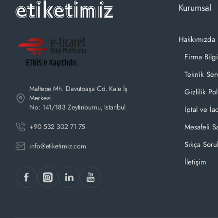
Kurumsal
Hakkımızda
Firma Bilgi
Teknik Ser
Maltepe Mh. Davutpaşa Cd. Kale İş
Gizlilik Pol
Merkezi
No: 141/183 Zeytinburnu, İstanbul
İptal ve İa
+90 532 302 71 75
Mesafeli S
Sıkça Soru
info@etiketimiz.com
İletişim