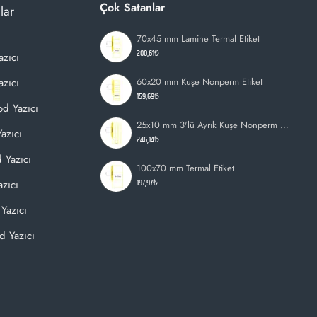
Çok Satanlar
lar
70x45 mm Lamine Termal Etiket
200,61₺
azıcı
zıcı
60x20 mm Kuşe Nonperm Etiket
159,69₺
d Yazıcı
25x10 mm 3'lü Ayrık Kuşe Nonperm Etiket
azıcı
246,14₺
 Yazıcı
100x70 mm Termal Etiket
197,97₺
zıcı
Yazıcı
d Yazıcı