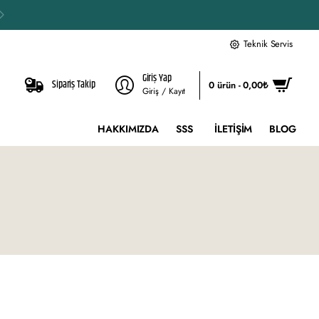
Teknik Servis
Giriş Yap
Sipariş Takip
0 ürün - 0,00₺
Giriş / Kayıt
HAKKIMIZDA
SSS
İLETIŞIM
BLOG