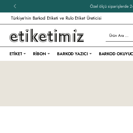
Özel ölçü siparişlerde 24
Türkiye'nin Barkod Etiketi ve Rulo Etiket Üreticisi
Ürün
Ara
...
ETIKET
RIBON
BARKOD YAZICI
BARKOD OKUYU