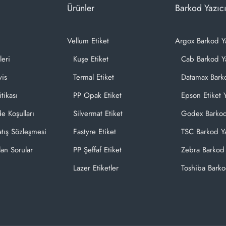
Ürünler
Barkod Yazıcı
Vellum Etiket
Argox Barkod Y
leri
Kuşe Etiket
Cab Barkod Ya
vis
Termal Etiket
Datamax Barko
itikası
PP Opak Etiket
Epson Etiket Y
de Koşulları
Silvermat Etiket
Godex Barkod
atış Sözleşmesi
Fastyre Etiket
TSC Barkod Ya
lan Sorular
PP Şeffaf Etiket
Zebra Barkod 
Lazer Etiketler
Toshiba Barko