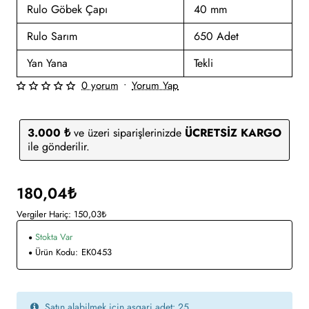
Rulo Göbek Çapı
40 mm
Rulo Sarım
650 Adet
Yan Yana
Tekli
0 yorum
•
Yorum Yap
3.000 ₺
ve üzeri siparişlerinizde
ÜCRETSİZ KARGO
ile gönderilir.
180,04₺
Vergiler Hariç: 150,03₺
Stokta Var
Ürün Kodu:
EK0453
Satın alabilmek için asgari adet: 25