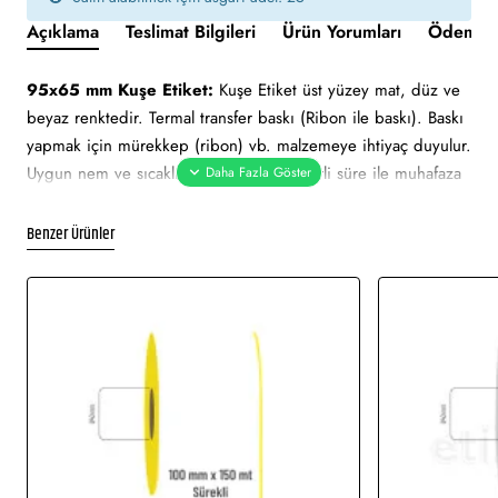
Açıklama
Teslimat Bilgileri
Ürün Yorumları
Ödeme v
95x65 mm Kuşe Etiket:
Kuşe Etiket üst yüzey mat, düz ve
beyaz renktedir. Termal transfer baskı (Ribon ile baskı). Baskı
yapmak için mürekkep (ribon) vb. malzemeye ihtiyaç duyulur.
Uygun nem ve sıcaklık değerlerinde belirli süre ile muhafaza
edilebilmektedir. Ortalama 2 yıl ömrü vardır. Güneş ışını gibi
hafif derecedeki ısılarda zarar görmez.
Benzer Ürünler
95x65 mm Kuşe Etiket tüm barkod yazıcılar için uygundur.
Yapışkan Türleri:
Akrilik (Standart yapışkanlı tutkal), Holtmelt
(Kuvvetli yapışkan tutkal), Nonperm (İz Bırakmayan yapışkanlı
tutkal), Deep frezee (Soğuğa dayanıklı yapışkanlı tutkal)
Kullanım Alanları:
Barkod etiketi, lot etiketi, raf etiketi, ürün
etiketi, koli üstü etiketi. Genellikle hızlı tüketim ürünlerinde