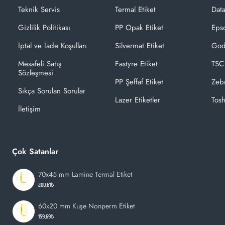
Teknik Servis
Termal Etiket
Dat
Gizlilik Politikası
PP Opak Etiket
Epso
İptal ve İade Koşulları
Silvermat Etiket
God
Mesafeli Satış
Fastyre Etiket
TSC
Sözleşmesi
PP Şeffaf Etiket
Zeb
Sıkça Sorulan Sorular
Lazer Etiketler
Tosh
İletişim
Çok Satanlar
70x45 mm Lamine Termal Etiket
200,61₺
60x20 mm Kuşe Nonperm Etiket
159,69₺