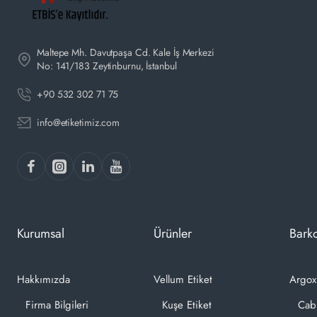
Maltepe Mh. Davutpaşa Cd. Kale İş Merkezi
No: 141/183 Zeytinburnu, İstanbul
+90 532 302 71 75
info@etiketimiz.com
Kurumsal
Ürünler
Barko
Hakkımızda
Vellum Etiket
Argox
Firma Bilgileri
Kuşe Etiket
Cab