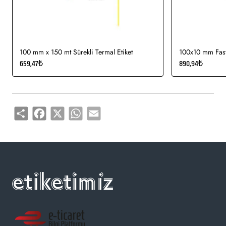
kullanımı uygundur.
Gıda etiketi vb. amaçlar için sayısız sektör tarafından kullanımı
söz konusudur.
100 mm x 150 mt Sürekli Termal Etiket
100x10 mm Fasty
659,47₺
890,94₺
Share
Facebook
X
WhatsApp
Email