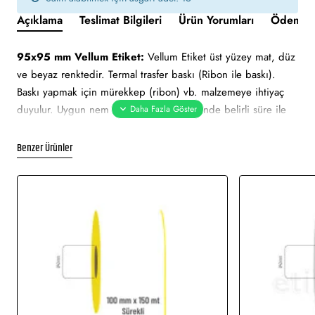
Açıklama
Teslimat Bilgileri
Ürün Yorumları
Ödeme v
95x95 mm Vellum Etiket:
Vellum Etiket üst yüzey mat, düz
ve beyaz renktedir. Termal trasfer baskı (Ribon ile baskı).
Baskı yapmak için mürekkep (ribon) vb. malzemeye ihtiyaç
duyulur. Uygun nem ve sıcaklık değerlerinde belirli süre ile
muhafaza edilebilmektedir. Ortalama 2 yıl ömrü vardır. Güneş
ışını gibi hafif derecedeki ısılarda zarar görmez.
Benzer Ürünler
95x95 mm Vellum Etiket tüm barkod yazıcılar için uygundur.
Yapışkan Türleri:
Akrilik (Standart yapışkanlı tutkal), Holtmelt
(Kuvvetli yapışkan tutkal), Nonpern (İz Bırakmayan yapışkanlı
tutkal), Deep frezee (Soğuğa dayanıklı yapışkanlı tutkal)
Kullanılan Etiketler:
Barkod etiketi, lot etiketi, raf etiketi,
ürün etiketi, koli üstü etiketi. Genellikle hızlı tüketim
ürünlerinde kullanımı uygundur.