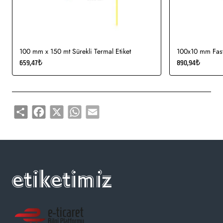
Gıda etiketi vb. amaçlar için sayısız sektör tarafından kullanımı
söz konusudur.
100 mm x 150 mt Sürekli Termal Etiket
100x10 mm Fasty
659,47₺
890,94₺
Share
Facebook
X
WhatsApp
Email