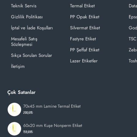
Teknik Servis
Termal Etiket
Dat
Gizlilik Politikası
PP Opak Etiket
Epso
İptal ve İade Koşulları
Silvermat Etiket
God
Mesafeli Satış
Fastyre Etiket
TSC
Sözleşmesi
PP Şeffaf Etiket
Zeb
Sıkça Sorulan Sorular
Lazer Etiketler
Tosh
İletişim
Çok Satanlar
70x45 mm Lamine Termal Etiket
200,61₺
60x20 mm Kuşe Nonperm Etiket
159,69₺