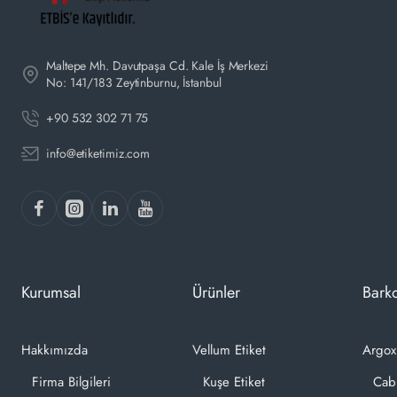
Maltepe Mh. Davutpaşa Cd. Kale İş Merkezi
No: 141/183 Zeytinburnu, İstanbul
+90 532 302 71 75
info@etiketimiz.com
Kurumsal
Ürünler
Barko
Hakkımızda
Vellum Etiket
Argox
Firma Bilgileri
Kuşe Etiket
Cab