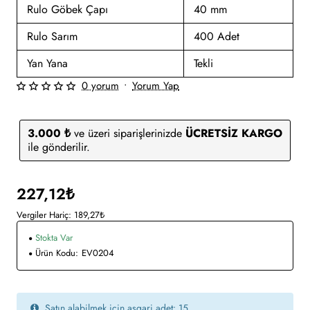
Rulo Göbek Çapı
40 mm
Rulo Sarım
400 Adet
Yan Yana
Tekli
0 yorum
•
Yorum Yap
3.000 ₺
ve üzeri siparişlerinizde
ÜCRETSİZ KARGO
ile gönderilir.
227,12₺
Vergiler Hariç: 189,27₺
Stokta Var
Ürün Kodu:
EV0204
Satın alabilmek için asgari adet: 15