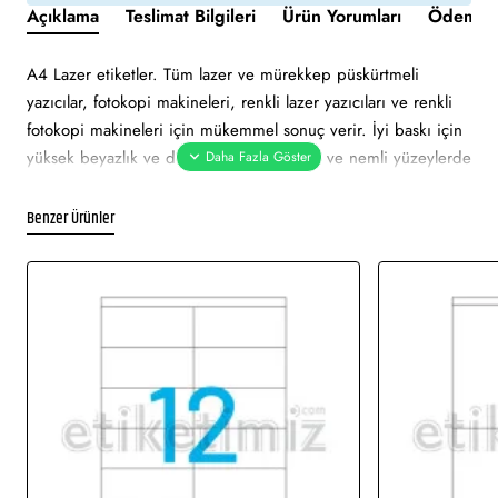
Açıklama
Teslimat Bilgileri
Ürün Yorumları
Ödeme v
A4 Lazer etiketler. Tüm lazer ve mürekkep püskürtmeli
yazıcılar, fotokopi makineleri, renkli lazer yazıcıları ve renkli
fotokopi makineleri için mükemmel sonuç verir. İyi baskı için
yüksek beyazlık ve düzgün yüzey. Soğuk ve nemli yüzeylerde
bile özellikle hızlı ve güvenli yapışma. Çevre dostu ve
sürdürülebilir FSC sertifikalıdır. Etiketler atık kağıt, geri
Benzer Ürünler
dönüşümlü karton ambalaj ile %100 geri dönüştürülebilir.
Etiket turuncu renklidir. Tüm lazer ve mürekkep püskürtmeli
yazıcılarda sorunsuz yazdırmayı onaylar. Soğuk ve nemli
yüzeylerde hızlı ve güvenli yapışma. Pürüzsüz parlak yüzeye
net baskı alınır. Etiket mattır. Ekranda görünen görsel
çizimdir. Gerçek baskıda renklerde ton farklı olabilir.