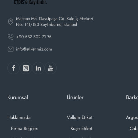
Maltepe Mh. Davutpaşa Cd. Kale İş Merkezi
No: 141/183 Zeytinburnu, İstanbul
+90 532 302 71 75
info@etiketimiz.com
Kurumsal
Ürünler
Barko
Hakkımızda
Vellum Etiket
Argox
Firma Bilgileri
Kuşe Etiket
Cab