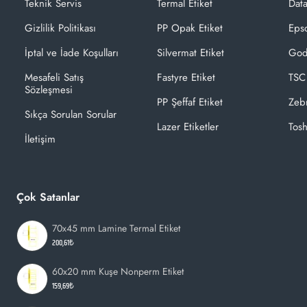
Teknik Servis
Termal Etiket
Dat
Gizlilik Politikası
PP Opak Etiket
Epso
İptal ve İade Koşulları
Silvermat Etiket
God
Mesafeli Satış
Fastyre Etiket
TSC
Sözleşmesi
PP Şeffaf Etiket
Zeb
Sıkça Sorulan Sorular
Lazer Etiketler
Tosh
İletişim
Çok Satanlar
70x45 mm Lamine Termal Etiket
200,61₺
60x20 mm Kuşe Nonperm Etiket
159,69₺