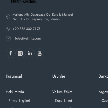
Maltepe Mh. Davutpaşa Cd. Kale İş Merkezi
No: 141/183 Zeytinburnu, İstanbul
+90 532 302 71 75
info@etiketimiz.com
Kurumsal
Ürünler
Barko
Hakkımızda
Vellum Etiket
Argox
Firma Bilgileri
Kuşe Etiket
Cab