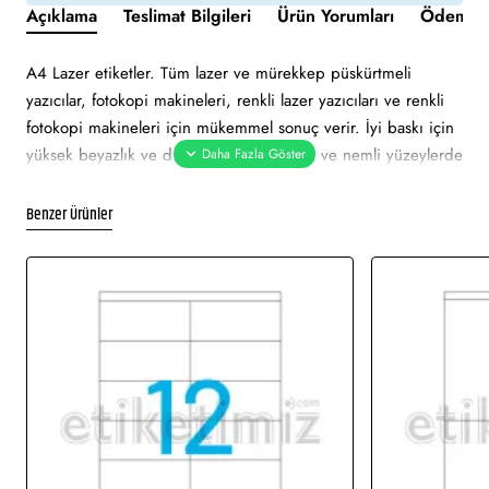
Açıklama
Teslimat Bilgileri
Ürün Yorumları
Ödeme v
A4 Lazer etiketler. Tüm lazer ve mürekkep püskürtmeli
yazıcılar, fotokopi makineleri, renkli lazer yazıcıları ve renkli
fotokopi makineleri için mükemmel sonuç verir. İyi baskı için
yüksek beyazlık ve düzgün yüzey. Soğuk ve nemli yüzeylerde
bile özellikle hızlı ve güvenli yapışma. Çevre dostu ve
sürdürülebilir FSC sertifikalıdır. Etiketler atık kağıt, geri
Benzer Ürünler
dönüşümlü karton ambalaj ile% 100 geri dönüştürülebilir.
Etiket yeşil renklidir. Tüm lazer ve mürekkep püskürtmeli
yazıcılarda sorunsuz yazdırmayı onaylar. Soğuk ve nemli
yüzeylerde hızlı ve güvenli yapışma. Pürüzsüz parlak yüzeye
net baskı alınır. Etiket mattır. Ekranda görünen görsel
çizimdir. Gerçek baskıda renklerde ton farklı olabilir.