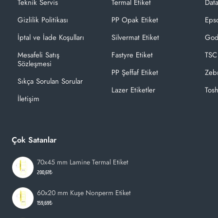
Teknik Servis
Termal Etiket
Dat
Gizlilik Politikası
PP Opak Etiket
Epso
İptal ve İade Koşulları
Silvermat Etiket
God
Mesafeli Satış
Fastyre Etiket
TSC
Sözleşmesi
PP Şeffaf Etiket
Zeb
Sıkça Sorulan Sorular
Lazer Etiketler
Tosh
İletişim
Çok Satanlar
70x45 mm Lamine Termal Etiket
200,61₺
60x20 mm Kuşe Nonperm Etiket
159,69₺