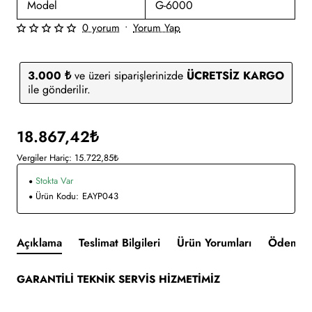
Model
G-6000
0 yorum
•
Yorum Yap
3.000 ₺
ve üzeri siparişlerinizde
ÜCRETSİZ KARGO
ile gönderilir.
18.867,42₺
Vergiler Hariç: 15.722,85₺
Stokta Var
Ürün Kodu:
EAYP043
Açıklama
Teslimat Bilgileri
Ürün Yorumları
Ödeme v
GARANTİLİ TEKNİK SERVİS HİZMETİMİZ