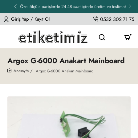
Özel ölçü siparişlerde 24-48 saat içinde üretim ve teslimat
Giriş Yap / Kayıt Ol
0532 302 71 75
Argox G-6000 Anakart Mainboard
Argox G-6000 Anakart Mainboard
home