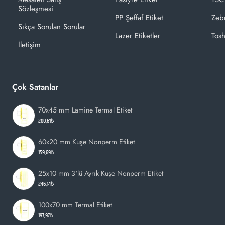
Sözleşmesi
PP Şeffaf Etiket
Zeb
Sıkça Sorulan Sorular
Lazer Etiketler
Tosh
İletişim
Çok Satanlar
70x45 mm Lamine Termal Etiket
200,61₺
60x20 mm Kuşe Nonperm Etiket
159,69₺
25x10 mm 3'lü Ayrık Kuşe Nonperm Etiket
246,14₺
100x70 mm Termal Etiket
197,97₺