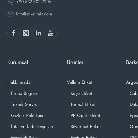
+90 532 302 71 75
info@etiketimiz.com
Kurumsal
Ürünler
Barko
Hakkımızda
Vellum Etiket
Argox
Firma Bilgileri
Kuşe Etiket
Cab
Teknik Servis
Termal Etiket
Dat
Gizlilik Politikası
PP Opak Etiket
Epso
İptal ve İade Koşulları
Silvermat Etiket
God
Mesafeli Satış
Fastyre Etiket
TSC