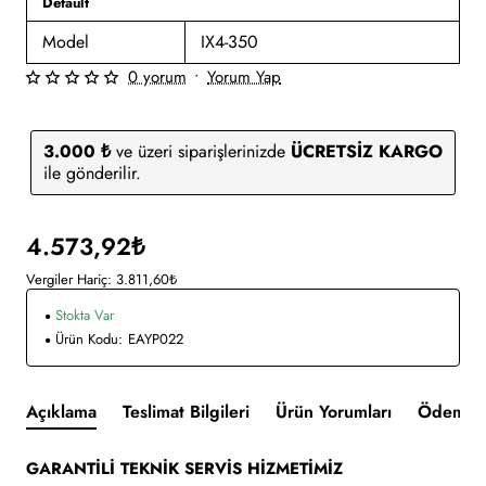
Default
Model
IX4-350
0 yorum
•
Yorum Yap
3.000 ₺
ve üzeri siparişlerinizde
ÜCRETSİZ KARGO
ile gönderilir.
4.573,92₺
Vergiler Hariç: 3.811,60₺
Stokta Var
Ürün Kodu:
EAYP022
Açıklama
Teslimat Bilgileri
Ürün Yorumları
Ödeme v
GARANTİLİ TEKNİK SERVİS HİZMETİMİZ