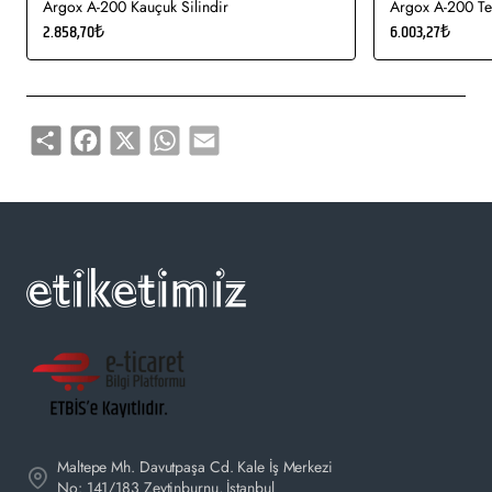
Argox A-200 Kauçuk Silindir
Argox A-200 Te
alışverişlerinizi web sitemiz üzerinden online olarak güvenle
2.858,70₺
6.003,27₺
satın alabilirsiniz.
Share
Facebook
X
WhatsApp
Email
Maltepe Mh. Davutpaşa Cd. Kale İş Merkezi
No: 141/183 Zeytinburnu, İstanbul