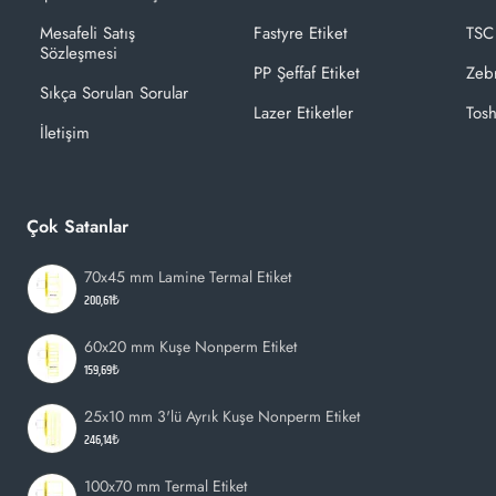
Mesafeli Satış
Fastyre Etiket
TSC
Sözleşmesi
PP Şeffaf Etiket
Zeb
Sıkça Sorulan Sorular
Lazer Etiketler
Tosh
İletişim
Çok Satanlar
70x45 mm Lamine Termal Etiket
200,61₺
60x20 mm Kuşe Nonperm Etiket
159,69₺
25x10 mm 3'lü Ayrık Kuşe Nonperm Etiket
246,14₺
100x70 mm Termal Etiket