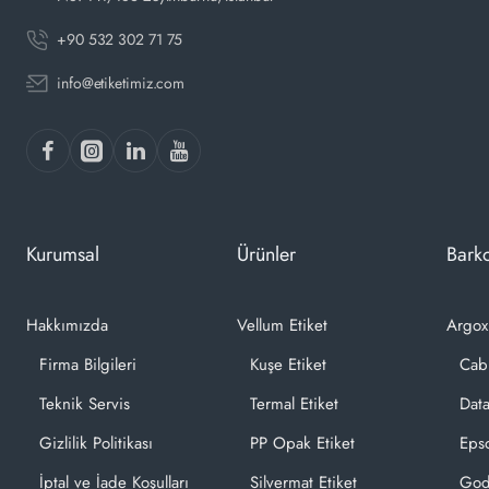
+90 532 302 71 75
info@etiketimiz.com
Kurumsal
Ürünler
Barko
Hakkımızda
Vellum Etiket
Argox
Firma Bilgileri
Kuşe Etiket
Cab
Teknik Servis
Termal Etiket
Dat
Gizlilik Politikası
PP Opak Etiket
Epso
İptal ve İade Koşulları
Silvermat Etiket
God