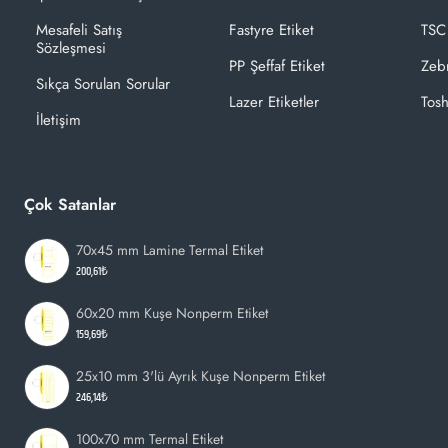
Mesafeli Satış
Fastyre Etiket
TSC
Sözleşmesi
PP Şeffaf Etiket
Zeb
Sıkça Sorulan Sorular
Lazer Etiketler
Tosh
İletişim
Çok Satanlar
70x45 mm Lamine Termal Etiket
200,61₺
60x20 mm Kuşe Nonperm Etiket
159,69₺
25x10 mm 3'lü Ayrık Kuşe Nonperm Etiket
246,14₺
100x70 mm Termal Etiket