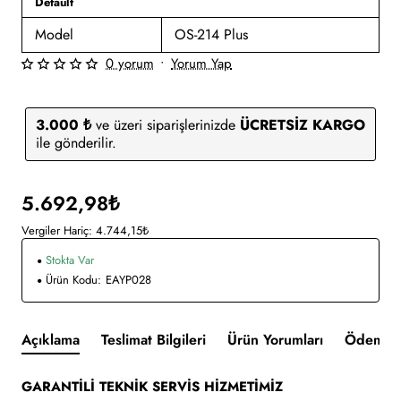
Default
Model
OS-214 Plus
0 yorum
•
Yorum Yap
3.000 ₺
ve üzeri siparişlerinizde
ÜCRETSİZ KARGO
ile gönderilir.
5.692,98₺
Vergiler Hariç: 4.744,15₺
Stokta Var
Ürün Kodu:
EAYP028
Açıklama
Teslimat Bilgileri
Ürün Yorumları
Ödeme v
GARANTİLİ TEKNİK SERVİS HİZMETİMİZ