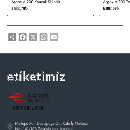
Argox A-200 Kauçuk Silindir
Argox A-200 Te
alışverişlerinizi web sitemiz üzerinden online olarak güvenle
2.860,79₺
6.007,67₺
satın alabilirsiniz.
Share
Facebook
X
WhatsApp
Email
Maltepe Mh. Davutpaşa Cd. Kale İş Merkezi
No: 141/183 Zeytinburnu, İstanbul