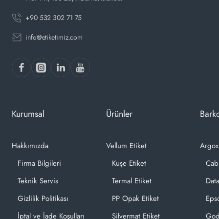
+90 532 302 71 75
info@etiketimiz.com
Kurumsal
Ürünler
Barko
Hakkımızda
Vellum Etiket
Argox
Firma Bilgileri
Kuşe Etiket
Cab
Teknik Servis
Termal Etiket
Dat
Gizlilik Politikası
PP Opak Etiket
Epso
İptal ve İade Koşulları
Silvermat Etiket
God