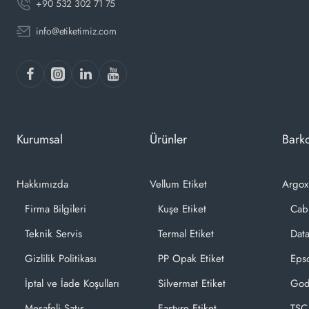
+90 532 302 71 75
info@etiketimiz.com
Kurumsal
Ürünler
Barko
Hakkımızda
Vellum Etiket
Argox
Firma Bilgileri
Kuşe Etiket
Cab
Teknik Servis
Termal Etiket
Dat
Gizlilik Politikası
PP Opak Etiket
Epso
İptal ve İade Koşulları
Silvermat Etiket
God
Mesafeli Satış
Fastyre Etiket
TSC