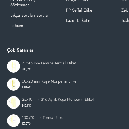
Sözleşmesi
PP Şeffaf Etiket
Zeb
Sıkça Sorulan Sorular
Lazer Etiketler
Tosh
İletişim
Çok Satanlar
70x45 mm Lamine Termal Etiket
200,61₺
60x20 mm Kuşe Nonperm Etiket
159,69₺
25x10 mm 3'lü Ayrık Kuşe Nonperm Etiket
246,14₺
100x70 mm Termal Etiket
197,97₺