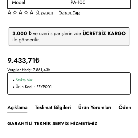
Model
PA-100
0 yorum
•
Yorum Yap
3.000 ₺
ve üzeri siparişlerinizde
ÜCRETSİZ KARGO
ile gönderilir.
9.433,71₺
Vergiler Hariç: 7.861,43₺
Stokta Var
Ürün Kodu:
EEYP001
Açıklama
Teslimat Bilgileri
Ürün Yorumları
Ödeme v
GARANTİLİ TEKNİK SERVİS HİZMETİMİZ