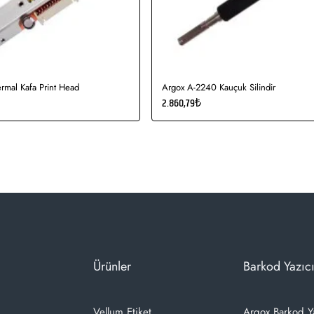
rmal Kafa Print Head
Argox A-2240 Kauçuk Silindir
2.860,79₺
Ürünler
Barkod Yazıcı
Vellum Etiket
Argox Barkod Y