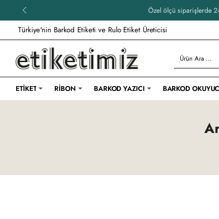
Özel ölçü siparişlerde 24
Türkiye'nin Barkod Etiketi ve Rulo Etiket Üreticisi
Ürün
Ara
...
ETIKET
RIBON
BARKOD YAZICI
BARKOD OKUYU
Ar