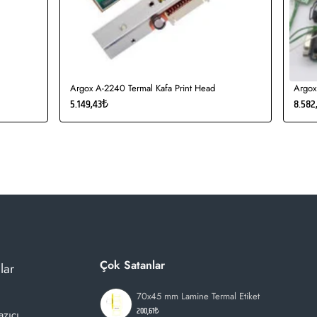
Argox A-2240 Termal Kafa Print Head
Argox
5.149,43₺
8.582
Çok Satanlar
lar
70x45 mm Lamine Termal Etiket
200,61₺
azıcı