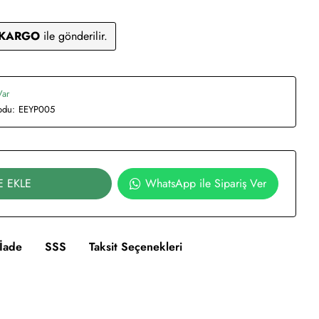
 KARGO
ile gönderilir.
Var
odu:
EEYP005
E EKLE
WhatsApp ile Sipariş Ver
İade
SSS
Taksit Seçenekleri