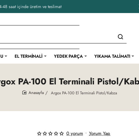
-48 saat içinde üretim ve teslimat
CU
EL TERMINALI
YEDEK PARÇA
YIKAMA TALIMATI
gox PA-100 El Terminali Pistol/Ka
Argox PA-100 El Terminali Pistol/Kabza
home
0 yorum
•
Yorum Yap