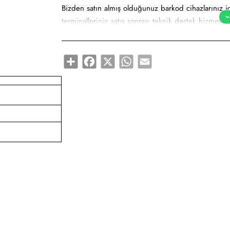
Bizden satın almış olduğunuz barkod cihazlarınız i
terminallerinin satış sonrası teknik destek hizmeti 
hem de uzaktan bağlantı desteği ile siz değerli mü
Eğitimli ve tecrübeli teknik servis ekibimizle, serv
Share
Facebook
X
WhatsApp
Email
okuyucularınızın tüm teknik sorunlarını aynı gün içe
otomatik olarak göndermiş olduğu teknik servis ra
arızasını çözümlemekteyiz. Teknik servis ekibi olar
müşterilerimize hizmet vermekteyiz.
Barkod yazıcılarınız için termal kafa, kauçuk silin
aksesuar alışverişlerinizi web sitemiz üzerinden onli