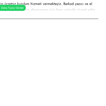
çin ücretsiz kurulum hizmeti vermekteyiz. Barkod yazıcı ve el
ihtiyacınızı işlerinizin aksamaması için hem yerinde ziyaret edip,
şterilerimize sunmaktayız.
isimize ulaşan barkod yazıcı, el terminali ve barkod
risinde ücretsiz bir şekilde tespit ederek tarafınıza, sistemimizin
porundan sonra, onay vermenize istinaden işleme alıp cihaz
ak 4 saha personeli ve 2 operasyon yöneticisi ile siz değerli
dir, otomatik kesme üniteleri, anakart ve diğer tüm yedek parça,
ne olarak güvenle satın alabilirsiniz.