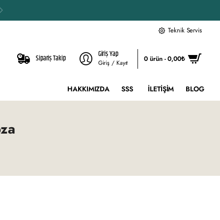
Teknik Servis
Giriş Yap
Sipariş Takip
0 ürün - 0,00₺
Giriş / Kayıt
HAKKIMIZDA
SSS
İLETIŞIM
BLOG
bza