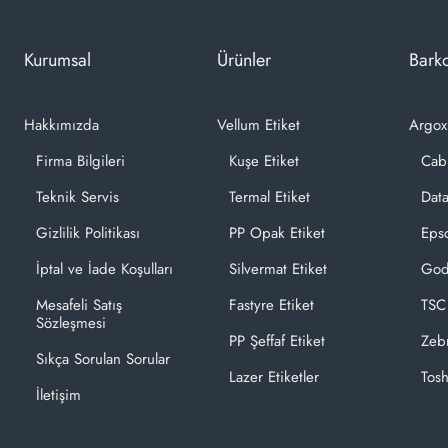
Kurumsal
Ürünler
Barko
Hakkımızda
Vellum Etiket
Argox
Firma Bilgileri
Kuşe Etiket
Cab
Teknik Servis
Termal Etiket
Dat
Gizlilik Politikası
PP Opak Etiket
Epso
İptal ve İade Koşulları
Silvermat Etiket
God
Mesafeli Satış
Fastyre Etiket
TSC
Sözleşmesi
PP Şeffaf Etiket
Zeb
Sıkça Sorulan Sorular
Lazer Etiketler
Tosh
İletişim