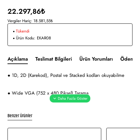
22.297,86₺
Vergiler Hariç: 18.581,55₺
Tükendi
Ürün Kodu:
EKAR08
Açıklama
Teslimat Bilgileri
Ürün Yorumları
Ödeme v
● 1D, 2D (Karekod), Postal ve Stacked kodları okuyabilme
● Wide VGA (752 x 480 Piksel) Tarama
● Barkod okumayı kolaylaştırmak için 4 noktalı odaklama ışığı
Benzer Ürünler
● Barkod okumayı doğrulamak için "Green Spot" ışığı