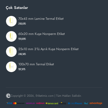
Çok Satanlar
70x45 mm Lamine Termal Etiket
200,61₺
60x20 mm Kuşe Nonperm Etiket
159,69₺
25x10 mm 3'lü Ayrık Kuşe Nonperm Etiket
246,14₺
100x70 mm Termal Etiket
197,97₺
Copyright © 2026, Etiketimiz.com | Tüm Hakları Saklıdır.