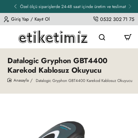
Özel ölçü siparişlerde 24-48 saat içinde üretim ve teslimat
Giriş Yap / Kayıt Ol
0532 302 71 75
Datalogic Gryphon GBT4400
Karekod Kablosuz Okuyucu
Datalogic Gryphon GBT4400 Karekod Kablosuz Okuyucu
home