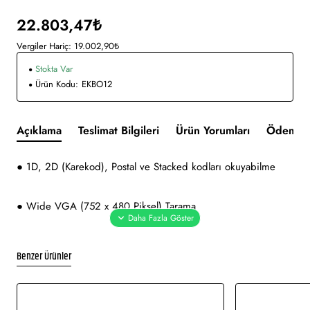
22.803,47₺
Vergiler Hariç: 19.002,90₺
Stokta Var
Ürün Kodu:
EKBO12
Açıklama
Teslimat Bilgileri
Ürün Yorumları
Ödeme v
● 1D, 2D (Karekod), Postal ve Stacked kodları okuyabilme
● Wide VGA (752 x 480 Piksel) Tarama
● Barkod okumayı kolaylaştırmak için 4 noktalı odaklama ışığı
Benzer Ürünler
● Barkod okumayı doğrulamak için "Green Spot" ışığı