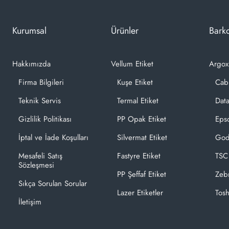
Kurumsal
Ürünler
Barko
Hakkımızda
Vellum Etiket
Argox
Firma Bilgileri
Kuşe Etiket
Cab
Teknik Servis
Termal Etiket
Dat
Gizlilik Politikası
PP Opak Etiket
Epso
İptal ve İade Koşulları
Silvermat Etiket
God
Mesafeli Satış
Fastyre Etiket
TSC
Sözleşmesi
PP Şeffaf Etiket
Zeb
Sıkça Sorulan Sorular
Lazer Etiketler
Tosh
İletişim