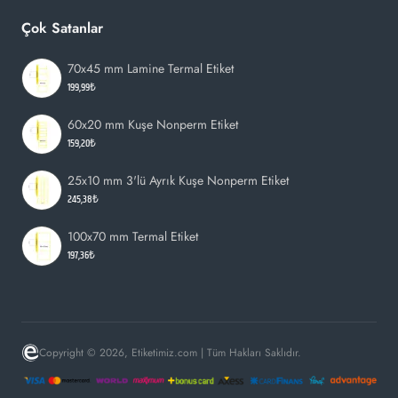
Çok Satanlar
70x45 mm Lamine Termal Etiket
199,99₺
60x20 mm Kuşe Nonperm Etiket
159,20₺
25x10 mm 3'lü Ayrık Kuşe Nonperm Etiket
245,38₺
100x70 mm Termal Etiket
197,36₺
Copyright © 2026, Etiketimiz.com | Tüm Hakları Saklıdır.