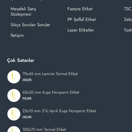
Mesafeli Satış
Fastyre Etiket
TSC
Sözleşmesi
PP Şeffaf Etiket
Zeb
Sıkça Sorulan Sorular
Lazer Etiketler
Tosh
İletişim
Çok Satanlar
70x45 mm Lamine Termal Etiket
200,61₺
60x20 mm Kuşe Nonperm Etiket
159,69₺
25x10 mm 3'lü Ayrık Kuşe Nonperm Etiket
246,14₺
100x70 mm Termal Etiket