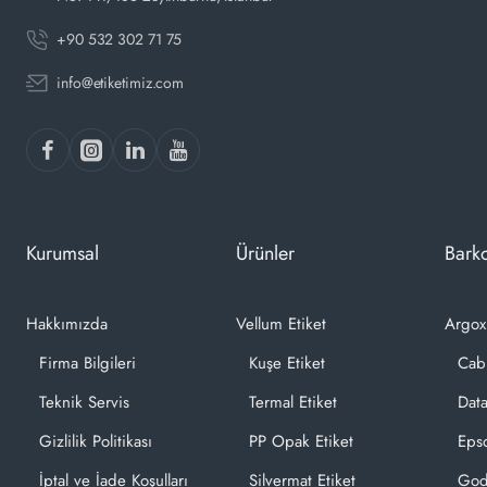
+90 532 302 71 75
info@etiketimiz.com
Kurumsal
Ürünler
Barko
Hakkımızda
Vellum Etiket
Argox
Firma Bilgileri
Kuşe Etiket
Cab
Teknik Servis
Termal Etiket
Dat
Gizlilik Politikası
PP Opak Etiket
Epso
İptal ve İade Koşulları
Silvermat Etiket
God