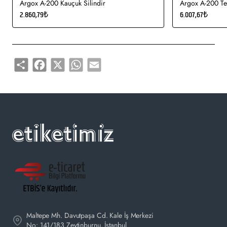
Argox A-200 Kauçuk Silindir
Argox A-200 Te
alışverişlerinizi web sitemiz üzerinden online olarak güvenle
2.860,79₺
6.007,67₺
satın alabilirsiniz.
Share
Facebook
X
WhatsApp
Email
Maltepe Mh. Davutpaşa Cd. Kale İş Merkezi
No: 141/183 Zeytinburnu, İstanbul