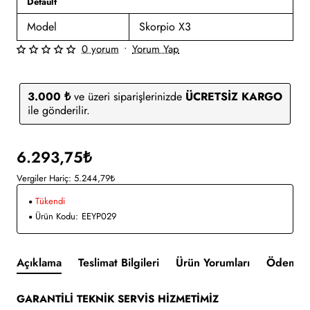
Default
Model
Skorpio X3
0 yorum
•
Yorum Yap
3.000 ₺
ve üzeri siparişlerinizde
ÜCRETSİZ KARGO
ile gönderilir.
6.293,75₺
Vergiler Hariç: 5.244,79₺
Tükendi
Ürün Kodu:
EEYP029
Açıklama
Teslimat Bilgileri
Ürün Yorumları
Ödeme v
GARANTİLİ TEKNİK SERVİS HİZMETİMİZ