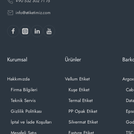
+90 532 302 71 75
info@etiketimiz.com
Kurumsal
Ürünler
Barko
Hakkımızda
Vellum Etiket
Argox
Firma Bilgileri
Kuşe Etiket
Cab
Teknik Servis
Termal Etiket
Dat
Gizlilik Politikası
PP Opak Etiket
Epso
İptal ve İade Koşulları
Silvermat Etiket
God
Mesafeli Satış
Fastyre Etiket
TSC