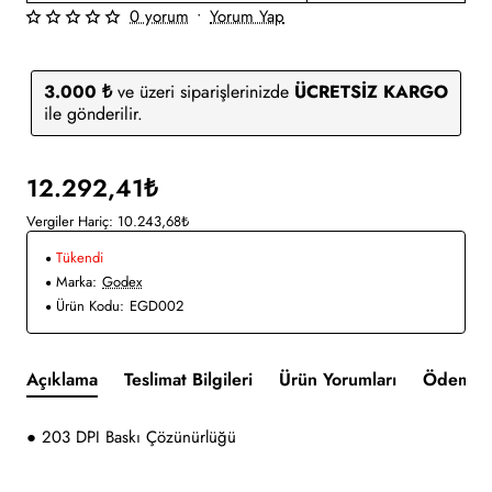
0 yorum
•
Yorum Yap
3.000 ₺
ve üzeri siparişlerinizde
ÜCRETSİZ KARGO
ile gönderilir.
12.292,41₺
Vergiler Hariç: 10.243,68₺
Tükendi
Marka:
Godex
Ürün Kodu:
EGD002
Açıklama
Teslimat Bilgileri
Ürün Yorumları
Ödeme v
● 203 DPI Baskı Çözünürlüğü