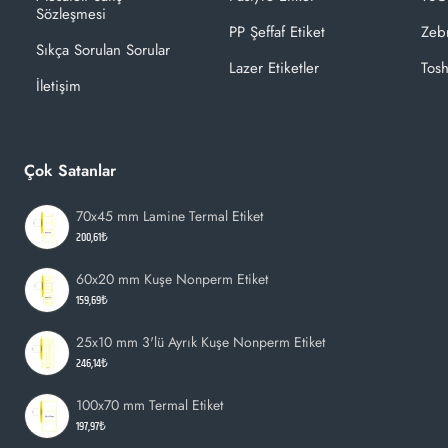
Sözleşmesi
PP Şeffaf Etiket
Zeb
Sıkça Sorulan Sorular
Lazer Etiketler
Tosh
İletişim
Çok Satanlar
70x45 mm Lamine Termal Etiket
200,61₺
60x20 mm Kuşe Nonperm Etiket
159,69₺
25x10 mm 3'lü Ayrık Kuşe Nonperm Etiket
246,14₺
100x70 mm Termal Etiket
197,97₺