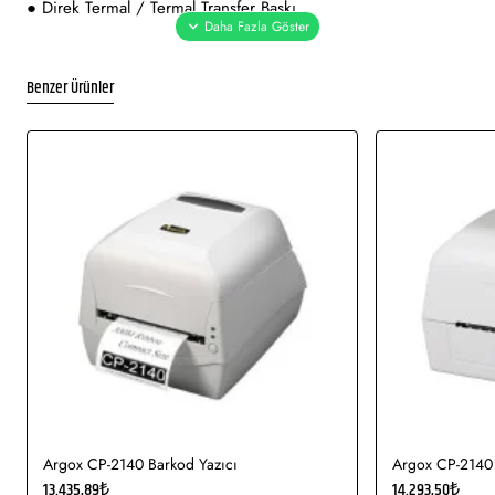
● Direk Termal / Termal Transfer Baskı
● Max. 108 mm Baskı Genişliği
Benzer Ürünler
● Max. 1727 mm Baskı Uzunluğu
● Max. 102 mm / Saniye Baskı Hızı
● 16 MB DRAM, 8 MB Flash Bellek
● Seri Port, USB Ve Ethernet bağlantı
● EZPL, GEPL ve GZPL Barkod Yazım Dili Desteği
● Windows, Mac ve Linux Driver Desteği
Argox CP-2140 Barkod Yazıcı
Argox CP-2140 
13.435,89₺
14.293,50₺