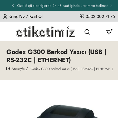
Özel ölçü siparişlerde 24-48 saat içinde üretim ve teslimat
Giriş Yap / Kayıt Ol
0532 302 71 75
Godex G300 Barkod Yazıcı (USB |
RS-232C | ETHERNET)
Godex G300 Barkod Yazıcı (USB | RS-232C | ETHERNET)
home