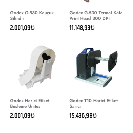
Godex G-530 Kauçuk
Godex G-530 Termal Kafa
Silindir
Print Head 300 DPI
2.001,09₺
11.148,93₺
Godex Harici Etiket
Godex T10 Harici Etiket
Besleme Ünitesi
Sarıcı
2.001,09₺
15.436,98₺