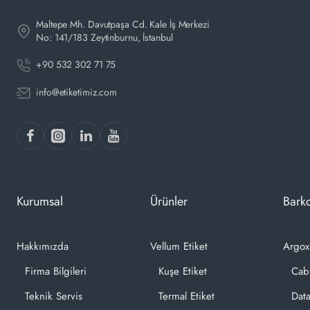
Maltepe Mh. Davutpaşa Cd. Kale İş Merkezi
No: 141/183 Zeytinburnu, İstanbul
+90 532 302 71 75
info@etiketimiz.com
Kurumsal
Ürünler
Barko
Hakkımızda
Vellum Etiket
Argox
Firma Bilgileri
Kuşe Etiket
Cab
Teknik Servis
Termal Etiket
Dat