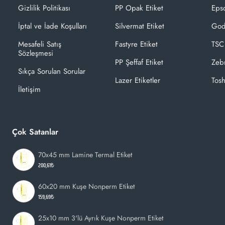
Gizlilik Politikası
PP Opak Etiket
Epso
İptal ve İade Koşulları
Silvermat Etiket
God
Mesafeli Satış
Fastyre Etiket
TSC
Sözleşmesi
PP Şeffaf Etiket
Zeb
Sıkça Sorulan Sorular
Lazer Etiketler
Tosh
İletişim
Çok Satanlar
70x45 mm Lamine Termal Etiket
200,61₺
60x20 mm Kuşe Nonperm Etiket
159,69₺
25x10 mm 3'lü Ayrık Kuşe Nonperm Etiket