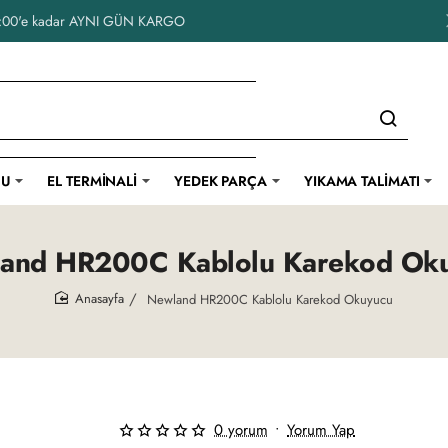
14:00'e kadar AYNI GÜN KARGO
CU
EL TERMINALI
YEDEK PARÇA
YIKAMA TALIMATI
and HR200C Kablolu Karekod Ok
Newland HR200C Kablolu Karekod Okuyucu
home
0 yorum
•
Yorum Yap