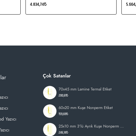
4.834,74₺
5.664
Çok Satanlar
lar
70x45 mm Lamine Termal Etiket
200,61₺
azıcı
zıcı
60x20 mm Kuşe Nonperm Etiket
159,69₺
d Yazıcı
25x10 mm 3'lü Ayrık Kuşe Nonperm Etiket
azıcı
246,14₺