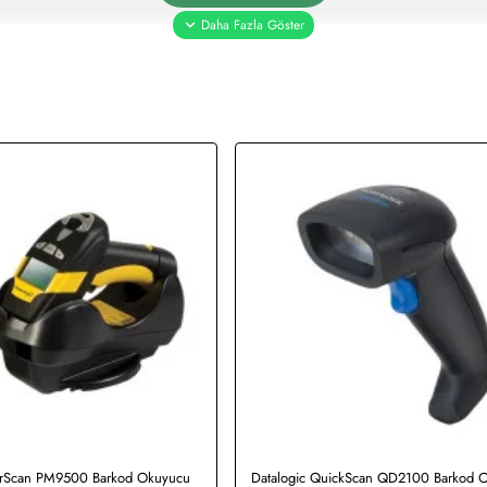
erScan PM9500 Barkod Okuyucu
Datalogic QuickScan QD2100 Barkod 