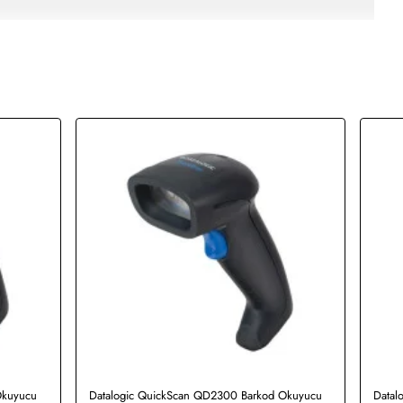
Okuyucu
Datalogic QuickScan QD2300 Barkod Okuyucu
Datal