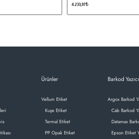
4.233,97₺
Ürünler
Barkod Yazıcı
Vellum Etiket
Argox Barkod Y
leri
Kuşe Etiket
Cab Barkod Ya
vis
Termal Etiket
Datamax Barko
itikası
PP Opak Etiket
Epson Etiket Y