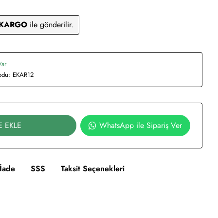
 KARGO
ile gönderilir.
Var
odu:
EKAR12
E EKLE
WhatsApp ile Sipariş Ver
İade
SSS
Taksit Seçenekleri