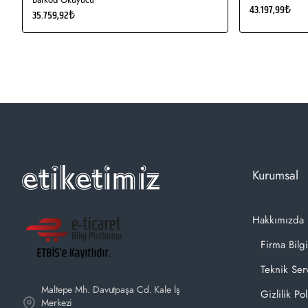
43.197,99₺
35.759,92₺
Kurumsal
Hakkımızda
Firma Bilgi
Teknik Ser
Maltepe Mh. Davutpaşa Cd. Kale İş
Gizlilik Pol
Merkezi