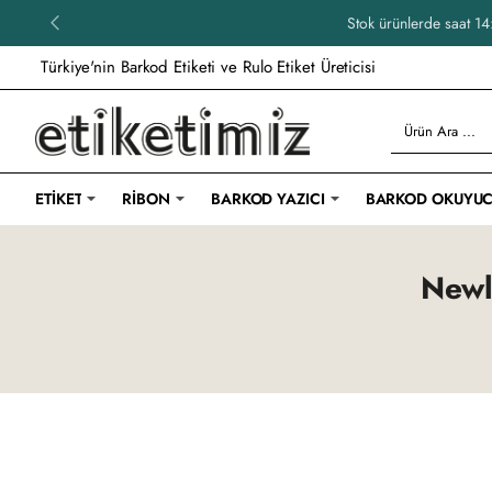
Stok ürünlerde saat 
Türkiye'nin Barkod Etiketi ve Rulo Etiket Üreticisi
Ürün
Ara
...
ETIKET
RIBON
BARKOD YAZICI
BARKOD OKUYU
Newl