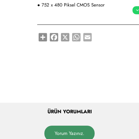
● 752 x 480 Piksel CMOS Sensor
● 1D Barkodlarda 5 mil çözünürlük
Share
Facebook
X
WhatsApp
Email
● 35 ~ 235 mm okuma mesafesi
● Seri Port ve USB Bağlantı Seçenekleri
ÜRÜN YORUMLARI
Yorum Yazınız.