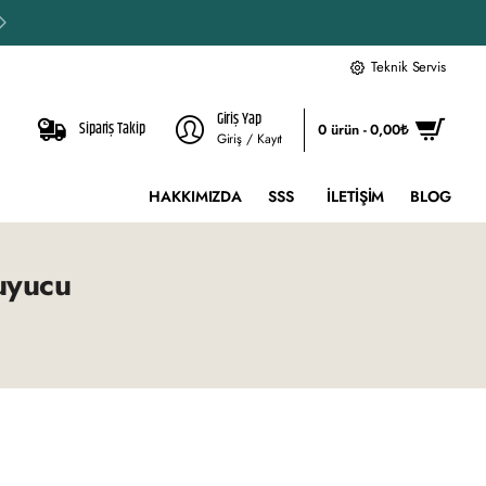
Özel ölçü siparişle
Teknik Servis
Giriş Yap
Sipariş Takip
0 ürün - 0,00₺
Giriş / Kayıt
HAKKIMIZDA
SSS
İLETIŞIM
BLOG
uyucu