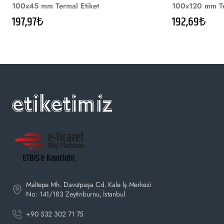
100x45 mm Termal Etiket
100x120 mm Te
197,97₺
192,69₺
Şok direnci:
1.5 m’den düşme
FİZİKSEL
Ağırlık:
210 g (kablo dahil)
Ebatlar:
190 mm (U) x 60 mm ( G) x 54 mm (Y)
Dış malzeme:
ABS plastik
Maltepe Mh. Davutpaşa Cd. Kale İş Merkezi
No: 141/183 Zeytinburnu, İstanbul
+90 532 302 71 75