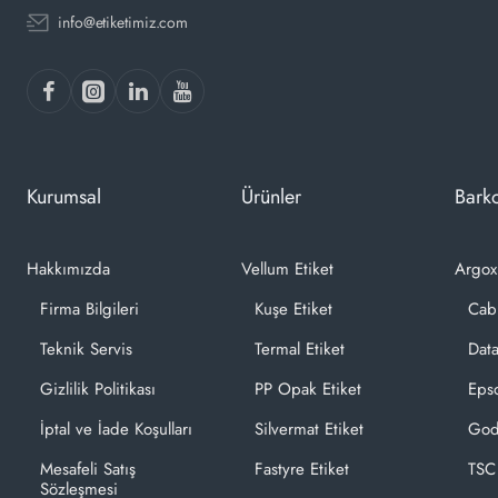
info@etiketimiz.com
Kurumsal
Ürünler
Barko
Hakkımızda
Vellum Etiket
Argox
Firma Bilgileri
Kuşe Etiket
Cab
Teknik Servis
Termal Etiket
Dat
Gizlilik Politikası
PP Opak Etiket
Epso
İptal ve İade Koşulları
Silvermat Etiket
God
Mesafeli Satış
Fastyre Etiket
TSC
Sözleşmesi