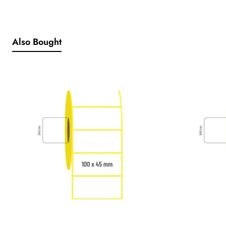
Voltaj:
+5V
Also Bought
Tarama Akımı:
< 135 mA
Hazırda bekleme akımı:
< 65 mA
ÇEVRESEL:
Çalışma sıcaklığı:
0oC- 50oC
Muhafaza sıcaklığı:
-20oC- 60oC
Çalışma nemi:
20 % ~85%
Muhafaza nemi:
10 % ~90%