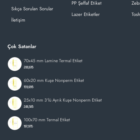
PP Şeffaf Etiket
Zeb
Sıkça Sorulan Sorular
Lazer Etiketler
Tosh
İletişim
Çok Satanlar
70x45 mm Lamine Termal Etiket
200,61₺
60x20 mm Kuşe Nonperm Etiket
159,69₺
25x10 mm 3'lü Ayrık Kuşe Nonperm Etiket
246,14₺
100x70 mm Termal Etiket
197,97₺