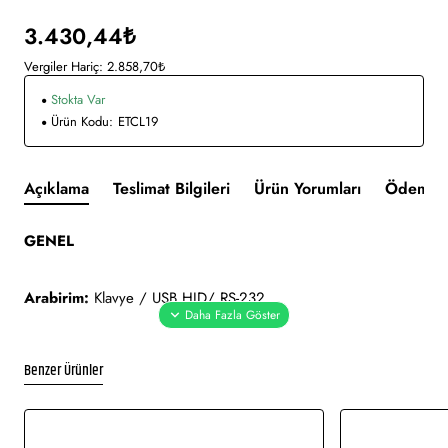
3.430,44₺
Vergiler Hariç: 2.858,70₺
Stokta Var
Ürün Kodu:
ETCL19
Açıklama
Teslimat Bilgileri
Ürün Yorumları
Ödeme v
GENEL
Arabirim:
Klavye / USB HID/ RS-232
Desteklenen Barkodlar (1 boyutlu):
UPC/EAN, Codabar,
Benzer Ürünler
Code 39, Code 93, Code 128, Industrial 2 of 5, Interleave 2
of 5, Matrix 2 of 5, MSI/Plessey, Code 11, Code 32, Chinese
Post