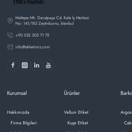
Maltepe Mh. Davutpaşa Cd. Kale İş Merkezi
No: 141/183 Zeytinburnu, İstanbul
+90 532 302 71 75
info@etiketimiz.com
Kurumsal
Ürünler
Barko
Hakkımızda
Vellum Etiket
Argox
Firma Bilgileri
Kuşe Etiket
Cab