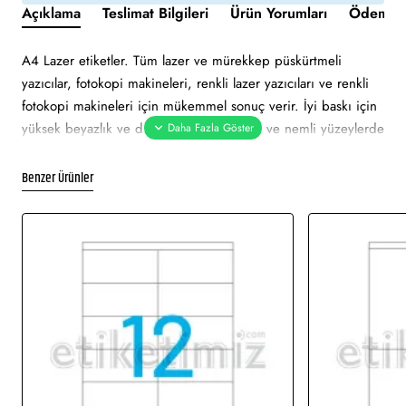
Açıklama
Teslimat Bilgileri
Ürün Yorumları
Ödeme v
A4 Lazer etiketler. Tüm lazer ve mürekkep püskürtmeli
yazıcılar, fotokopi makineleri, renkli lazer yazıcıları ve renkli
fotokopi makineleri için mükemmel sonuç verir. İyi baskı için
yüksek beyazlık ve düzgün yüzey. Soğuk ve nemli yüzeylerde
bile özellikle hızlı ve güvenli yapışma. Çevre dostu ve
sürdürülebilir FSC sertifikalıdır. Etiketler atık kağıt, geri
Benzer Ürünler
dönüşümlü karton ambalaj ile% 100 geri dönüştürülebilir.
Etiket yeşil renklidir. Tüm lazer ve mürekkep püskürtmeli
yazıcılarda sorunsuz yazdırmayı onaylar. Soğuk ve nemli
yüzeylerde hızlı ve güvenli yapışma. Pürüzsüz parlak yüzeye
net baskı alınır. Etiket mattır. Ekranda görünen görsel
çizimdir. Gerçek baskıda renklerde ton farklı olabilir.