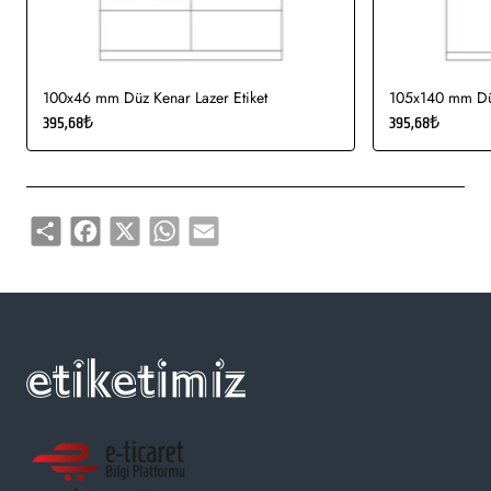
100x46 mm Düz Kenar Lazer Etiket
105x140 mm Düz
395,68₺
395,68₺
Share
Facebook
X
WhatsApp
Email