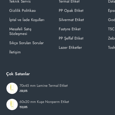
Teknik Servis
Termal Etiket
Dat
Gizlilik Politikası
PP Opak Etiket
Epso
İptal ve İade Koşulları
Silvermat Etiket
God
Mesafeli Satış
Fastyre Etiket
TSC
Sözleşmesi
PP Şeffaf Etiket
Zeb
Sıkça Sorulan Sorular
Lazer Etiketler
Tosh
İletişim
Çok Satanlar
70x45 mm Lamine Termal Etiket
200,61₺
60x20 mm Kuşe Nonperm Etiket
159,69₺