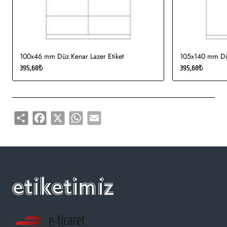
100x46 mm Düz Kenar Lazer Etiket
105x140 mm Düz
395,68₺
395,68₺
Share
Facebook
X
WhatsApp
Email