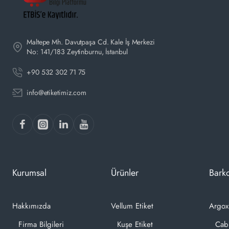
Maltepe Mh. Davutpaşa Cd. Kale İş Merkezi
No: 141/183 Zeytinburnu, İstanbul
+90 532 302 71 75
info@etiketimiz.com
Kurumsal
Ürünler
Barko
Hakkımızda
Vellum Etiket
Argox
Firma Bilgileri
Kuşe Etiket
Cab