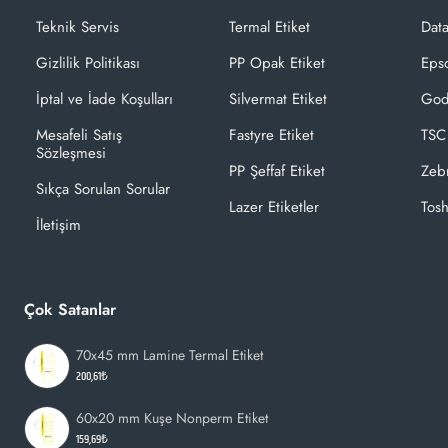
Teknik Servis
Termal Etiket
Dat
Gizlilik Politikası
PP Opak Etiket
Epso
İptal ve İade Koşulları
Silvermat Etiket
God
Mesafeli Satış
Fastyre Etiket
TSC
Sözleşmesi
PP Şeffaf Etiket
Zeb
Sıkça Sorulan Sorular
Lazer Etiketler
Tosh
İletişim
Çok Satanlar
70x45 mm Lamine Termal Etiket
200,61₺
60x20 mm Kuşe Nonperm Etiket
159,69₺