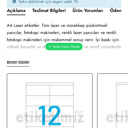
Satın alabilmek için asgari adet: 10
Açıklama
Teslimat Bilgileri
Ürün Yorumları
Ödeme v
A4 Laser etiketler. Tüm lazer ve mürekkep püskürtmeli
yazıcılar, fotokopi makineleri, renkli lazer yazıcıları ve renkli
fotokopi makineleri için mükemmel sonuç verir. İyi baskı için
yüksek beyazlık ve düzgün yüzey. Soğuk ve nemli yüzeylerde
bile özellikle hızlı ve güvenli yapışma. Çevre dostu ve
sürdürülebilir FSC sertifikalıdır. Etiketler atık kağıt, geri
Benzer Ürünler
dönüşümlü karton ambalaj ile% 100 geri dönüştürülebilir.
Etiket beyaz renklidir. Tüm lazer ve mürekkep püskürtmeli
yazıcılarda sorunsuz yazdırmayı onaylar. Soğuk ve nemli
yüzeylerde hızlı ve güvenli yapışma. Pürüzsüz parlak yüzeye
net baskı alınır.