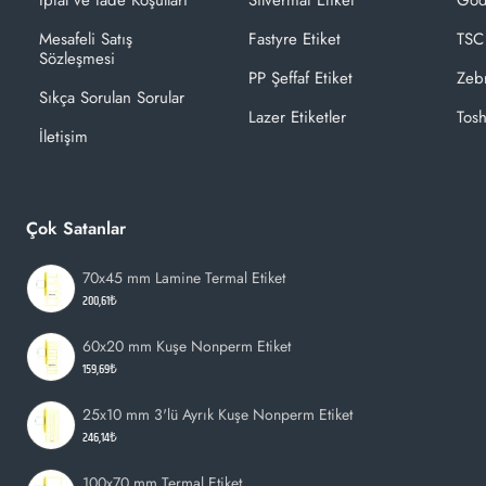
Mesafeli Satış
Fastyre Etiket
TSC
Sözleşmesi
PP Şeffaf Etiket
Zeb
Sıkça Sorulan Sorular
Lazer Etiketler
Tosh
İletişim
Çok Satanlar
70x45 mm Lamine Termal Etiket
200,61₺
60x20 mm Kuşe Nonperm Etiket
159,69₺
25x10 mm 3'lü Ayrık Kuşe Nonperm Etiket
246,14₺
100x70 mm Termal Etiket