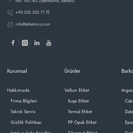
No: 141/183 Zeytinburnu, İstanbul
+90 532 302 71 75
info@etiketimiz.com
Kurumsal
Ürünler
Barko
Hakkımızda
Vellum Etiket
Argox
Firma Bilgileri
Kuşe Etiket
Cab
Teknik Servis
Termal Etiket
Dat
Gizlilik Politikası
PP Opak Etiket
Epso
İptal ve İade Koşulları
Silvermat Etiket
God