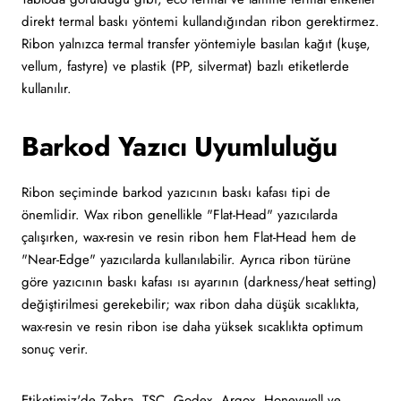
direkt termal baskı yöntemi kullandığından ribon gerektirmez.
Ribon yalnızca termal transfer yöntemiyle basılan kağıt (kuşe,
vellum, fastyre) ve plastik (PP, silvermat) bazlı etiketlerde
kullanılır.
Barkod Yazıcı Uyumluluğu
Ribon seçiminde barkod yazıcının baskı kafası tipi de
önemlidir. Wax ribon genellikle "Flat-Head" yazıcılarda
çalışırken, wax-resin ve resin ribon hem Flat-Head hem de
"Near-Edge" yazıcılarda kullanılabilir. Ayrıca ribon türüne
göre yazıcının baskı kafası ısı ayarının (darkness/heat setting)
değiştirilmesi gerekebilir; wax ribon daha düşük sıcaklıkta,
wax-resin ve resin ribon ise daha yüksek sıcaklıkta optimum
sonuç verir.
Etiketimiz'de Zebra, TSC, Godex, Argox, Honeywell ve