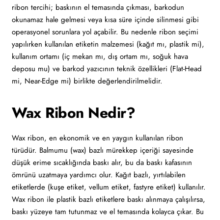
ribon tercihi; baskının el temasında çıkması, barkodun
okunamaz hale gelmesi veya kısa süre içinde silinmesi gibi
operasyonel sorunlara yol açabilir. Bu nedenle ribon seçimi
yapılırken kullanılan etiketin malzemesi (kağıt mı, plastik mi),
kullanım ortamı (iç mekan mı, dış ortam mı, soğuk hava
deposu mu) ve barkod yazıcının teknik özellikleri (Flat-Head
mi, Near-Edge mi) birlikte değerlendirilmelidir.
Wax Ribon Nedir?
Wax ribon, en ekonomik ve en yaygın kullanılan ribon
türüdür. Balmumu (wax) bazlı mürekkep içeriği sayesinde
düşük erime sıcaklığında baskı alır, bu da baskı kafasının
ömrünü uzatmaya yardımcı olur. Kağıt bazlı, yırtılabilen
etiketlerde (kuşe etiket, vellum etiket, fastyre etiket) kullanılır.
Wax ribon ile plastik bazlı etiketlere baskı alınmaya çalışılırsa,
baskı yüzeye tam tutunmaz ve el temasında kolayca çıkar. Bu