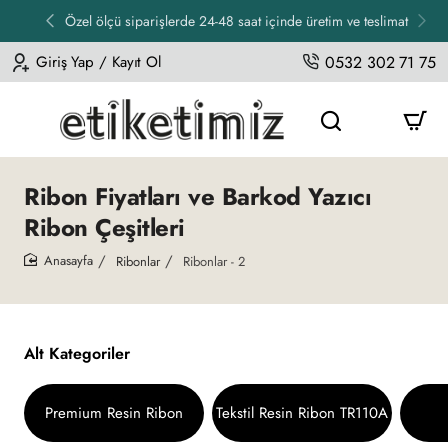
Özel ölçü siparişlerde 24-48 saat içinde üretim ve teslimat
Giriş Yap / Kayıt Ol
0532 302 71 75
Ribon Fiyatları ve Barkod Yazıcı
Ribon Çeşitleri
Ribonlar
Ribonlar - 2
home
Alt Kategoriler
Premium Resin Ribon
Tekstil Resin Ribon TR110A