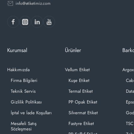
info@etiketimiz.com
Kurumsal
Ürünler
Barko
Hakkımızda
Vellum Etiket
Argox
Firma Bilgileri
Kuşe Etiket
Cab
Teknik Servis
Termal Etiket
Dat
Gizlilik Politikası
PP Opak Etiket
Epso
İptal ve İade Koşulları
Silvermat Etiket
God
Mesafeli Satış
Fastyre Etiket
TSC
Sözleşmesi