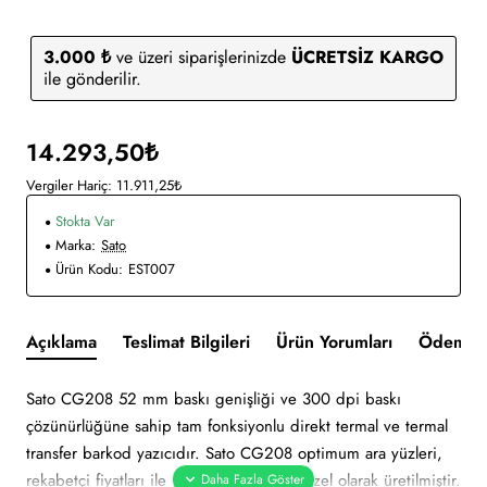
3.000 ₺
ve üzeri siparişlerinizde
ÜCRETSİZ KARGO
ile gönderilir.
14.293,50₺
Vergiler Hariç: 11.911,25₺
Stokta Var
Marka:
Sato
Ürün Kodu:
EST007
Açıklama
Teslimat Bilgileri
Ürün Yorumları
Ödeme v
Sato CG208 52 mm baskı genişliği ve 300 dpi baskı
çözünürlüğüne sahip tam fonksiyonlu direkt termal ve termal
transfer barkod yazıcıdır. Sato CG208 optimum ara yüzleri,
rekabetçi fiyatları ile klinik ortamlar için özel olarak üretilmiştir.