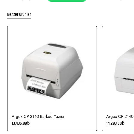
Antimikrobiyal plastik kasası ile her zaman güvenilir değer
sunmaktadır.
Benzer Ürünler
Argox CP-2140 Barkod Yazıcı
Argox CP-2140 
13.435,89₺
14.293,50₺