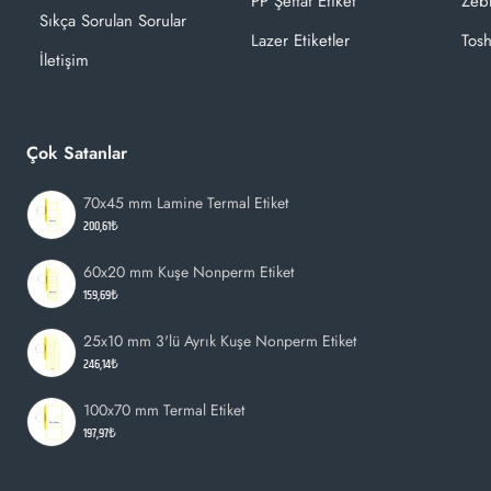
PP Şeffaf Etiket
Zeb
Sıkça Sorulan Sorular
Lazer Etiketler
Tosh
İletişim
Çok Satanlar
70x45 mm Lamine Termal Etiket
200,61₺
60x20 mm Kuşe Nonperm Etiket
159,69₺
25x10 mm 3'lü Ayrık Kuşe Nonperm Etiket
246,14₺
100x70 mm Termal Etiket
197,97₺