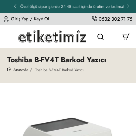
Özel ölçü siparişlerde 24-48 saat içinde üretim ve teslimat
Giriş Yap / Kayıt Ol
0532 302 71 75
Toshiba B-FV4T Barkod Yazıcı
Toshiba B-FV4T Barkod Yazıcı
home