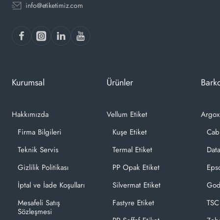
info@etiketimiz.com
Sıyırıcı:
Opsiyonel
Programlama
Dili:
TPCL
Emulasyon:
Tüm Diller
Kurumsal
Ürünler
Barko
Hakkımızda
Vellum Etiket
Argox
Firma Bilgileri
Kuşe Etiket
Cab
Teknik Servis
Termal Etiket
Dat
Gizlilik Politikası
PP Opak Etiket
Epso
İptal ve İade Koşulları
Silvermat Etiket
God
Mesafeli Satış
Fastyre Etiket
TSC
Sözleşmesi