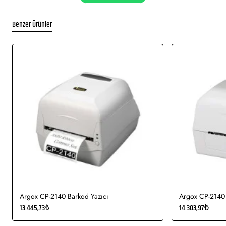
Max Baskı Hızı:
152.4 mm/s
Baskı Genişliği:
105.7
Benzer Ürünler
mm
Baskı Uzunluğu:
997 mm
Giriş Voltajı:
AC 100 - 240V, 50/60 Hz
Fiziksel Özellikler
Çözünürlük:
203 dpi - 300 dpi
En:
220
Boy:
182
Derinlik:
279
USB:
Var
Lan:
Var
Argox CP-2140 Barkod Yazıcı
Argox CP-2140 
Min Ribbon Genişliği:
40 mm
Max Ribbon Genişliği:
110
13.445,73₺
14.303,97₺
mm
Ribbon Uzunluğu:
300 m