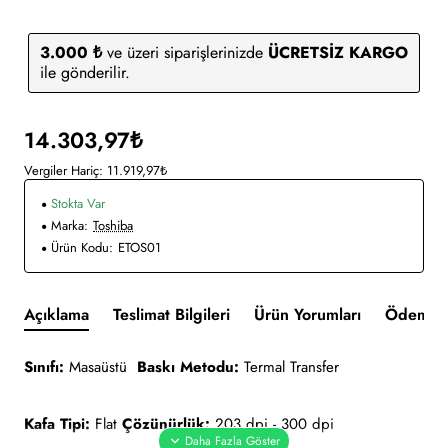
3.000 ₺
ve üzeri siparişlerinizde
ÜCRETSİZ KARGO
ile gönderilir.
14.303,97₺
Vergiler Hariç: 11.919,97₺
Stokta Var
Marka:
Toshiba
Ürün Kodu:
ETOS01
Açıklama
Teslimat Bilgileri
Ürün Yorumları
Ödeme v
Sınıfı:
Masaüstü
Baskı Metodu:
Termal Transfer
Kafa Tipi:
Flat
Çözünürlük:
203 dpi - 300 dpi