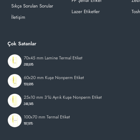
PP Şeffaf Etiket
Zeb
Sıkça Sorulan Sorular
Lazer Etiketler
Tosh
İletişim
Çok Satanlar
70x45 mm Lamine Termal Etiket
200,61₺
60x20 mm Kuşe Nonperm Etiket
159,69₺
25x10 mm 3'lü Ayrık Kuşe Nonperm Etiket
246,14₺
100x70 mm Termal Etiket
197,97₺