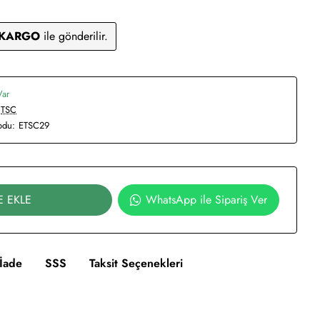
 KARGO
ile gönderilir.
Var
TSC
odu:
ETSC29
E EKLE
WhatsApp ile Sipariş Ver
İade
SSS
Taksit Seçenekleri