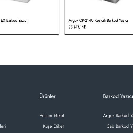
EX Barkod Yazıcı
Argox CP-2140 Kesicili Barkod Yazıcı
25.747,14₺
Ürünler
Barkod Yazıcı
Vellum Etiket
Argox Barkod Y
leri
Kuşe Etiket
Cab Barkod Ya