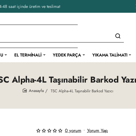
-48 saat içinde üretim ve teslimat
CU
EL TERMINALI
YEDEK PARÇA
YIKAMA TALIMATI
SC Alpha-4L Taşınabilir Barkod Yazı
TSC Alpha-4L Taşınabilir Barkod Yazıcı
home
0 yorum
•
Yorum Yap