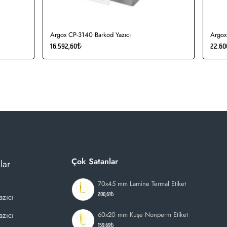
Argox CP-3140 Barkod Yazıcı
Argox
16.592,60₺
22.60
Çok Satanlar
lar
70x45 mm Lamine Termal Etiket
200,61₺
azıcı
zıcı
60x20 mm Kuşe Nonperm Etiket
159,69₺