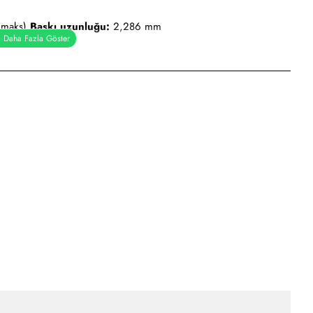
(maks)
Baskı uzunluğu:
2,286 mm
)
el:
Wi-Fi