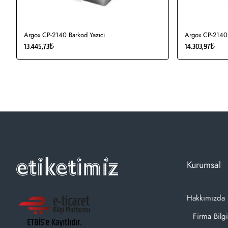
Argox CP-2140 Barkod Yazıcı
Argox CP-2140 
13.445,73₺
14.303,97₺
Kurumsal
Hakkımızda
Firma Bilgi