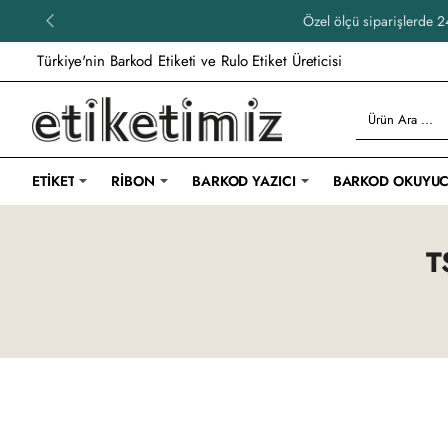
Özel ölçü siparişlerde 24
Türkiye'nin Barkod Etiketi ve Rulo Etiket Üreticisi
Ürün
Ara
...
ETIKET
RIBON
BARKOD YAZICI
BARKOD OKUYU
T