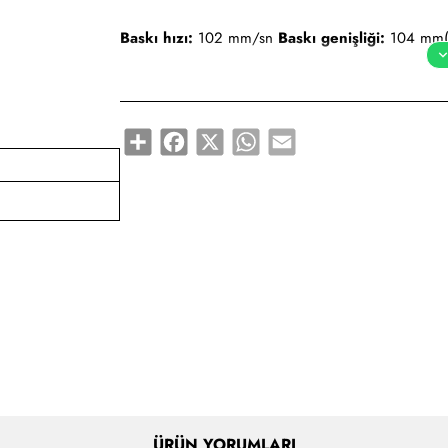
Baskı hızı:
102 mm/sn
Baskı genişliği:
104 mm
Çözünürlük:
203 dpi
Share
Facebook
X
WhatsApp
Email
Ribon Genişliği:
112 mm (maks) - 50.8 mm (min
Hafıza RAM:
32 MB
Flash ROM:
16 MB
Arayüz:
USB, Bluetooth, RS-232
Arayüz Opsiyon
Sensör:
Sabit
Boyut:
160x160x191 mm
Ağırlık:
1100 g
ÜRÜN YORUMLARI