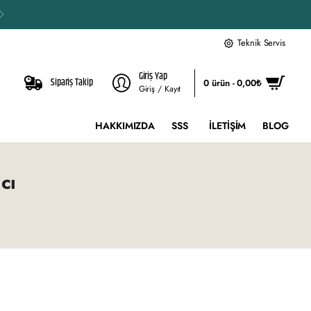
Teknik Servis
Giriş Yap
Sipariş Takip
0 ürün - 0,00₺
Giriş / Kayıt
HAKKIMIZDA
SSS
İLETIŞIM
BLOG
cı