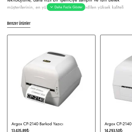
teknolojisine, daha hızlı bir işlemciye sahiptir ve tüm bellek
müşterilerinin, en yüksek hızlarda teslim edilen yüksek kaliteli
etiketleri basmaları gerekir.
Benzer Ürünler
• "Termal Akıllı Kontrol" baskı teknolojisi en temiz ve kaliteli
barkodları üretir
• Saniyede 356 mm (14 ") baskı hızı.
• Standart model için 6 düğmeli 3,5 inç renkli LCD veya
gelişmiş model için 6 düğmeli 8 inç renkli dokunmatik LCD
panel
• Küçük etiket soyma - 0,5 inç uzunluğa kadar (Opt.)
• Destek 8 "OD tam rulo dahili sarıcı (Opt.)
Argox CP-2140 Barkod Yazıcı
Argox CP-2140 
13.435,89₺
14.293,50₺