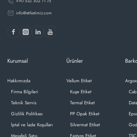
+90 532 302 71 75
info@etiketimiz.com
Kurumsal
Ürünler
Barko
Hakkımızda
Vellum Etiket
Argox
Firma Bilgileri
Kuşe Etiket
Cab
Teknik Servis
Termal Etiket
Dat
Gizlilik Politikası
PP Opak Etiket
Epso
İptal ve İade Koşulları
Silvermat Etiket
God
Mesafeli Satış
Fastyre Etiket
TSC