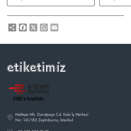
• 203 dpi, 300 dpi ve 600 dpi çözünürlüklerde bulunur,
bellenim yazıcı kafası çözünürlüğünü otomatik olarak algılar ve
buna göre anahtarlar
Share
Facebook
X
WhatsApp
Email
• 600 metre şerit tedarik
• Şerit kapasitesi ve son monitör widget'ının yakınında etiket
• Tak ve çalıştır kolaylığı için TSPL-EZ yazılımı
• Seçenekler şunları içerir: Genel amaçlı IO bağlantısı, dahili
Bluetooth modülü, yuva 802.11 a / b / g / n kablosuz modül
kiti, normal kesici
Maltepe Mh. Davutpaşa Cd. Kale İş Merkezi
No: 141/183 Zeytinburnu, İstanbul