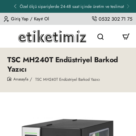
Özel ölçü siparişlerde 24-48 saat içinde üretim ve teslimat
Giriş Yap / Kayıt Ol
0532 302 71 75
TSC MH240T Endüstriyel Barkod
Yazıcı
TSC MH240T Endüstriyel Barkod Yazıcı
home