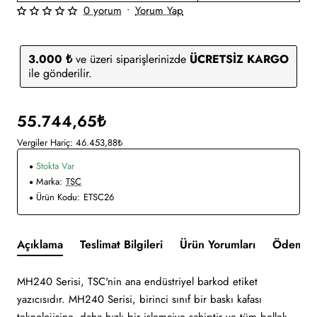
0 yorum
•
Yorum Yap
3.000 ₺
ve üzeri siparişlerinizde
ÜCRETSİZ KARGO
ile gönderilir.
55.744,65₺
Vergiler Hariç: 46.453,88₺
Stokta Var
Marka:
TSC
Ürün Kodu:
ETSC26
Açıklama
Teslimat Bilgileri
Ürün Yorumları
Ödeme v
MH240 Serisi, TSC'nin ana endüstriyel barkod etiket
yazıcısıdır. MH240 Serisi, birinci sınıf bir baskı kafası