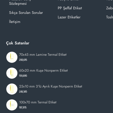
Sözleşmesi
PP Şeffaf Etiket
Zeb
Sıkça Sorulan Sorular
Lazer Etiketler
Tosh
İletişim
Çok Satanlar
70x45 mm Lamine Termal Etiket
200,61₺
60x20 mm Kuşe Nonperm Etiket
159,69₺
25x10 mm 3'lü Ayrık Kuşe Nonperm Etiket
246,14₺
100x70 mm Termal Etiket
197,97₺