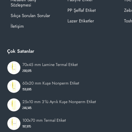
4- etiketimiz.com'un termal kafaların temizliği için geliştirdiği
Sözleşmesi
PP Şeffaf Etiket
Zeb
özel solüsyonlu likiti ile camlı olan kısmını çok hafif bir şekilde
Sıkça Sorulan Sorular
bastırarak siliniz.
Lazer Etiketler
Tosh
İletişim
Çok Satanlar
70x45 mm Lamine Termal Etiket
200,61₺
60x20 mm Kuşe Nonperm Etiket
159,69₺
25x10 mm 3'lü Ayrık Kuşe Nonperm Etiket
246,14₺
100x70 mm Termal Etiket
197,97₺