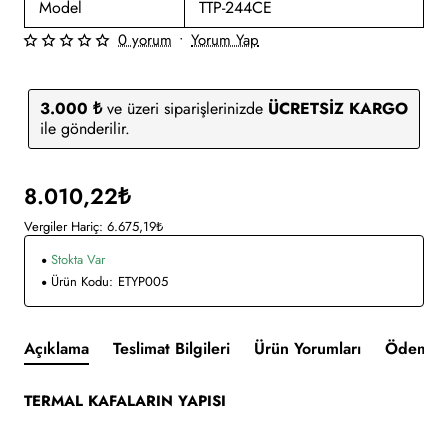
Model
TTP-244CE
0 yorum
•
Yorum Yap
3.000 ₺
ve üzeri siparişlerinizde
ÜCRETSİZ KARGO
ile gönderilir.
8.010,22₺
Vergiler Hariç: 6.675,19₺
Stokta Var
Ürün Kodu:
ETYP005
Açıklama
Teslimat Bilgileri
Ürün Yorumları
Ödeme v
TERMAL KAFALARIN YAPISI