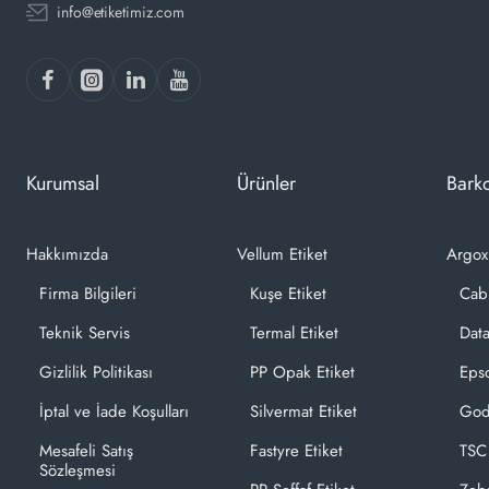
info@etiketimiz.com
Kurumsal
Ürünler
Barko
Hakkımızda
Vellum Etiket
Argox
Firma Bilgileri
Kuşe Etiket
Cab
Teknik Servis
Termal Etiket
Dat
Gizlilik Politikası
PP Opak Etiket
Epso
İptal ve İade Koşulları
Silvermat Etiket
God
Mesafeli Satış
Fastyre Etiket
TSC
Sözleşmesi