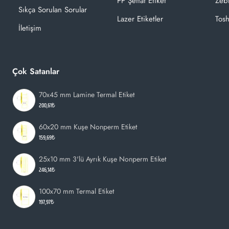
PP Şeffaf Etiket
Zeb
Sıkça Sorulan Sorular
Lazer Etiketler
Tosh
İletişim
Çok Satanlar
70x45 mm Lamine Termal Etiket
200,61₺
60x20 mm Kuşe Nonperm Etiket
159,69₺
25x10 mm 3'lü Ayrık Kuşe Nonperm Etiket
246,14₺
100x70 mm Termal Etiket
197,97₺