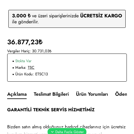
3.000 ₺
ve üzeri siparişlerinizde
ÜCRETSİZ KARGO
ile gönderilir.
36.877,23₺
Vergiler Hariç: 30.731,03₺
Stokta Var
Marka:
TSC
Ürün Kodu:
ETSC13
Açıklama
Teslimat Bilgileri
Ürün Yorumları
Ödeme v
GARANTİLİ TEKNİK SERVİS HİZMETİMİZ
Bizden satın almış olduğunuz barkod cihazlarınız için ücretsiz