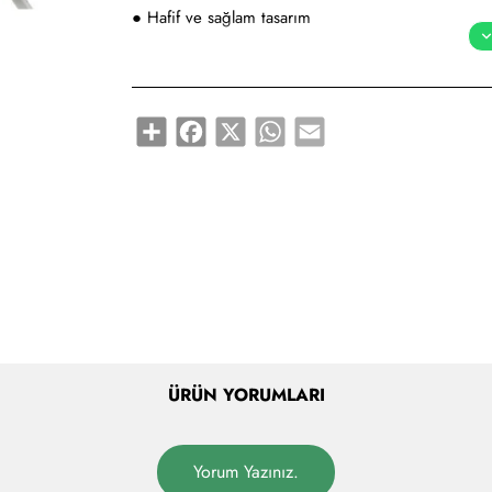
● Hafif ve sağlam tasarım
● 32 Bit Mikro İşlemci
Share
Facebook
X
WhatsApp
Email
● Saniyede 330 Tarama
● 0,1 mm (4 mil) çözünürlük
● 0 ~ 300 mm okuma mesafesi
● USB, Klavye (PS/2), Seri Port, ve WAND Desteğ
ÜRÜN YORUMLARI
Yorum Yazınız.