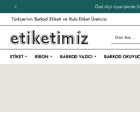
Özel ölçü siparişlerde 24
Türkiye'nin Barkod Etiketi ve Rulo Etiket Üreticisi
Ürün
Ara
...
ETIKET
RIBON
BARKOD YAZICI
BARKOD OKUYU