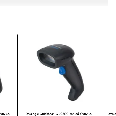
Okuyucu
Datalogic QuickScan QD2300 Barkod Okuyucu
Datal