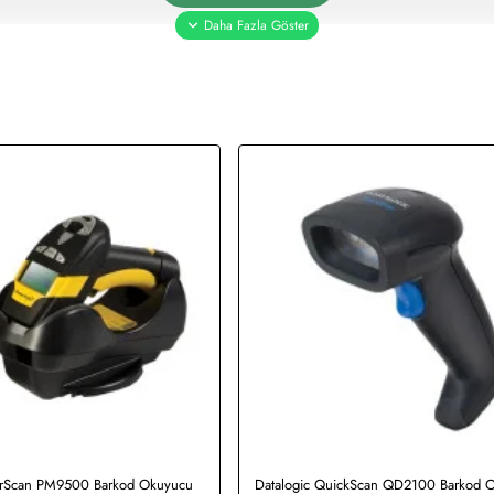
erScan PM9500 Barkod Okuyucu
Datalogic QuickScan QD2100 Barkod 