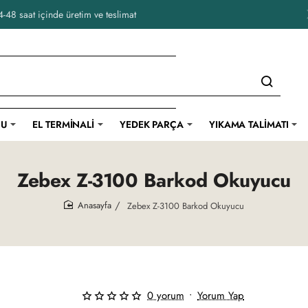
-48 saat içinde üretim ve teslimat
CU
EL TERMINALI
YEDEK PARÇA
YIKAMA TALIMATI
Zebex Z-3100 Barkod Okuyucu
Zebex Z-3100 Barkod Okuyucu
home
0 yorum
•
Yorum Yap