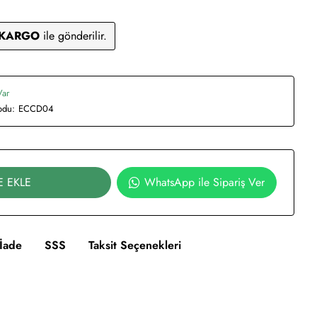
 KARGO
ile gönderilir.
Var
odu:
ECCD04
E EKLE
WhatsApp ile Sipariş Ver
İade
SSS
Taksit Seçenekleri