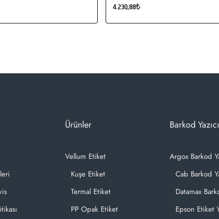
4.230,88₺
Ürünler
Barkod Yazıcı
Vellum Etiket
Argox Barkod Y
leri
Kuşe Etiket
Cab Barkod Ya
vis
Termal Etiket
Datamax Barko
itikası
PP Opak Etiket
Epson Etiket Y