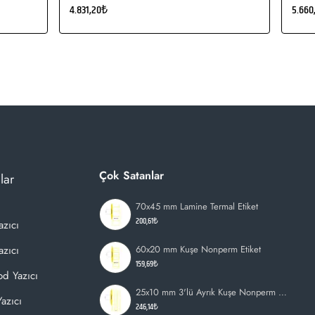
4.831,20₺
5.660
Çok Satanlar
lar
70x45 mm Lamine Termal Etiket
200,61₺
azıcı
zıcı
60x20 mm Kuşe Nonperm Etiket
159,69₺
d Yazıcı
25x10 mm 3'lü Ayrık Kuşe Nonperm Etiket
azıcı
246,14₺