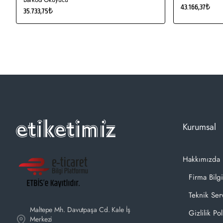
43.166,37₺
35.733,75₺
Kurumsal
Hakkımızda
Firma Bilgi
Teknik Ser
Maltepe Mh. Davutpaşa Cd. Kale İş
Gizlilik Pol
Merkezi