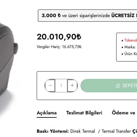
3.000 ₺
ve üzeri siparişlerinizde
ÜCRETSİZ
20.010,90₺
Tükend
Vergiler Hariç: 16.675,75₺
Marka:
Ürün K
SEPET
Açıklama
Teslimat Bilgileri
Ödeme ve 
Baskı Yöntemi:
Direk Termal / Termal Transfer
Ç