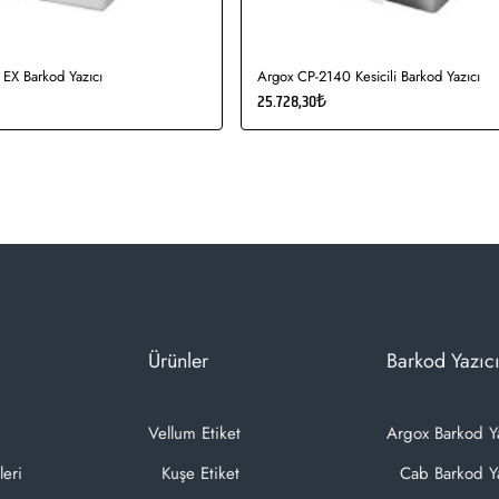
EX Barkod Yazıcı
Argox CP-2140 Kesicili Barkod Yazıcı
25.728,30₺
Ürünler
Barkod Yazıcı
Vellum Etiket
Argox Barkod Y
leri
Kuşe Etiket
Cab Barkod Ya