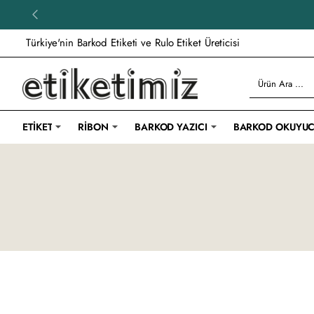
Özel ölçü siparişlerde 24
Türkiye'nin Barkod Etiketi ve Rulo Etiket Üreticisi
Ürün
Ara
...
ETIKET
RIBON
BARKOD YAZICI
BARKOD OKUYU