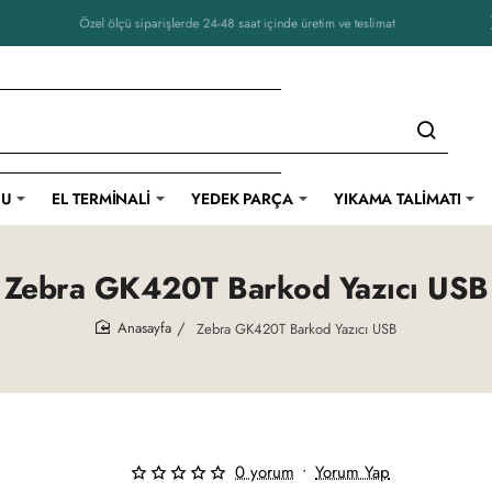
-48 saat içinde üretim ve teslimat
CU
EL TERMINALI
YEDEK PARÇA
YIKAMA TALIMATI
Zebra GK420T Barkod Yazıcı USB
Zebra GK420T Barkod Yazıcı USB
home
0 yorum
•
Yorum Yap