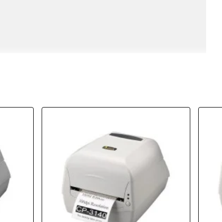
ları:
194x191x254 mm
Ağırlık:
4,1 Kg (Etiket ve Ribon