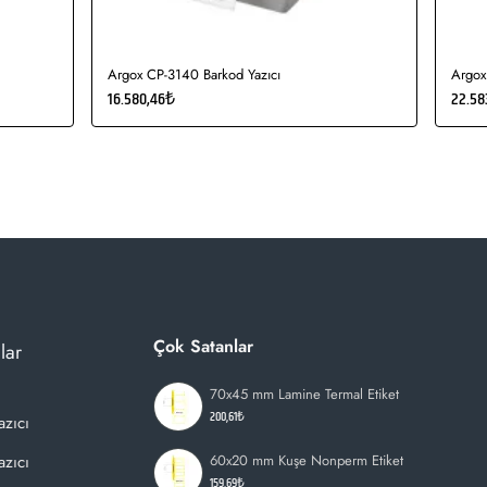
Argox CP-3140 Barkod Yazıcı
Argox
16.580,46₺
22.58
Çok Satanlar
lar
70x45 mm Lamine Termal Etiket
200,61₺
azıcı
zıcı
60x20 mm Kuşe Nonperm Etiket
159,69₺