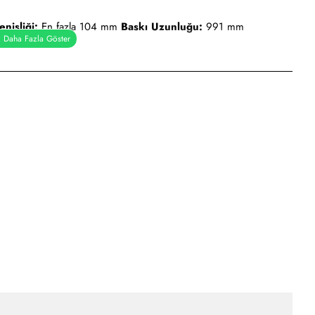
nişliği:
En fazla 104 mm
Baskı Uzunluğu:
991 mm
-9) - USB V1.1, çift yönlü - Centronics paralel
ı ile birlikte Code 128 A / B / C Code 39 Code 93, EAN-13 ,
 ile EAN-13 Alman Posta Kodu Edüstri 2-of-5 Interleaved 2-of-5
S (azaltılmış uzay alfabesi)
 haneli uzantıları UPC-A UPC-A, UPC-E 2 veya 5 haneli
ıları UPC-E
x MacroPDF417 MaxiCode MicroPDF417 PDF417 QR Code RSS /