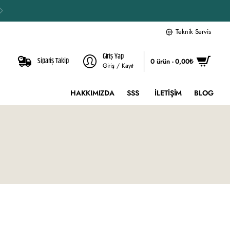
Teknik Servis
Giriş Yap
Sipariş Takip
0 ürün - 0,00₺
Giriş / Kayıt
HAKKIMIZDA
SSS
İLETIŞIM
BLOG