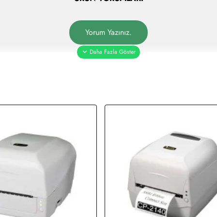
Hafıza (Bellek):
8 MB SDRAM; 4 MB Flash
Boyut
Olmadan)
Yorum Yazınız.