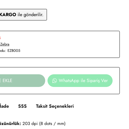
 KARGO
ile gönderilir.
i
Zebra
odu:
EZB005
E EKLE
WhatsApp ile Sipariş Ver
İade
SSS
Taksit Seçenekleri
özünürlük:
203 dpi (8 dots / mm)