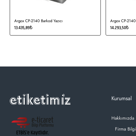
Argox CP-2140 Barkod Yazıcı
Argox CP-2140 
13.435,89₺
14.293,50₺
Kurumsal
Hakkımızda
Firma Bilgi