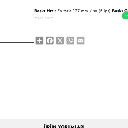
Baskı Hızı:
En fazla 127 mm / sn (5 ips)
Baskı Ge
maksimum
Bağlantı Tipleri:
Otomatik algılama Seri RS-232 (DB
Share
Facebook
X
WhatsApp
Email
Barkodlar:
Codabar Code 11 Code 128 alt gruplar
EAN-14, EAN-8 EAN-8 ve 2 veya 5 haneli uzantıları
Japon Postnet Logmars MSI MSI-3 Plessey Postnet RS
Standart 2-of-5 UCC/EAN-128 UPC ve EAN 2 veya 5
uzantıları EAN UPC-A, UPC-E 2 veya 5 haneli uzant
2d Kodlar:
Aztek Codablock Kod 49 Data Matri
GS1 DataBar aile (12 barkod)
ÜRÜN YORUMLARI