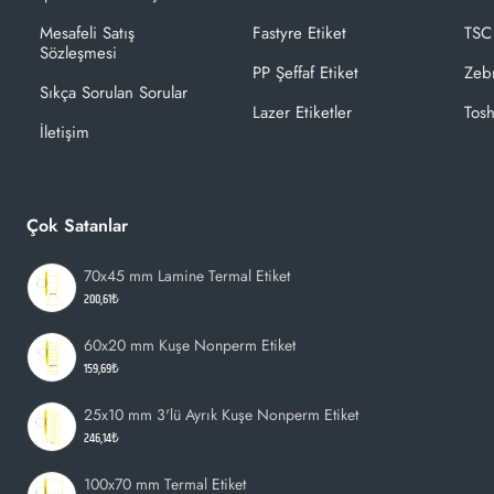
3- Termal kafayı açınız.
Mesafeli Satış
Fastyre Etiket
TSC
4- etiketimiz.com'un termal kafaların temizliği için geliştirdiği
Sözleşmesi
PP Şeffaf Etiket
Zeb
özel solüsyonlu likiti ile camlı olan kısmını çok hafif bir şekilde
Sıkça Sorulan Sorular
bastırarak siliniz.
Lazer Etiketler
Tosh
İletişim
Çok Satanlar
70x45 mm Lamine Termal Etiket
200,61₺
60x20 mm Kuşe Nonperm Etiket
159,69₺
25x10 mm 3'lü Ayrık Kuşe Nonperm Etiket
246,14₺
100x70 mm Termal Etiket