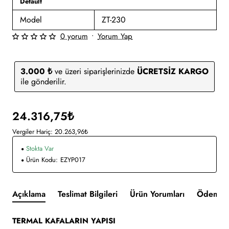
Default
Model
ZT-230
0 yorum
•
Yorum Yap
3.000 ₺
ve üzeri siparişlerinizde
ÜCRETSİZ KARGO
ile gönderilir.
24.316,75₺
Vergiler Hariç: 20.263,96₺
Stokta Var
Ürün Kodu:
EZYP017
Açıklama
Teslimat Bilgileri
Ürün Yorumları
Ödeme v
TERMAL KAFALARIN YAPISI