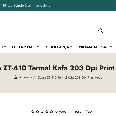
-48 saat içinde üretim ve teslimat
CU
EL TERMINALI
YEDEK PARÇA
YIKAMA TALIMATI
 ZT-410 Termal Kafa 203 Dpi Prin
Zebra ZT-410 Termal Kafa 203 Dpi Print Head
home
0 yorum
•
Yorum Yap