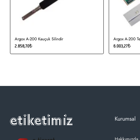
Argox A-200 Kauçuk Silindir
Argox A-200 Te
2.858,70₺
6.003,27₺
Kurumsal
Hakkımızda