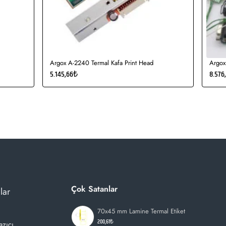
Argox A-2240 Termal Kafa Print Head
Argox
5.145,66₺
8.576
Çok Satanlar
lar
70x45 mm Lamine Termal Etiket
200,61₺
azıcı