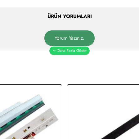
TERMAL KAFALARIN ÇALIŞMA PRENSİBİ
ÜRÜN YORUMLARI
Barkod cihazlarının temel parçası olan termal kafal
voltajla beraber termal kafalar ısınır ve kullanılan
Termal kafalarda oluşacak sorunların başlıca nedenl
Yorum Yazınız.
yapılmamasından dolayı kaynaklanmaktadır. Bir di
çizgiler oluşturmaktadır. Yani sarf malzemenin kulla
PEKİ TERMAL KAFALARIN DOĞRU ŞEKİLDE T
Termal kafaların bakımları kullanıcı veya firmamız
sağlanmaktadır.
1- Cihazın elektrikle bağlantılarını kesiniz. (Cihaz
2- Cihaz üzerinde bulunan tüm sarf malzemeleri cih
3- Termal kafayı açınız.
4- etiketimiz.com'un termal kafaların temizliği için g