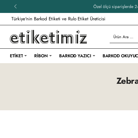
Özel ölçü siparişlerde 24
Türkiye'nin Barkod Etiketi ve Rulo Etiket Üreticisi
Ürün
Ara
...
ETIKET
RIBON
BARKOD YAZICI
BARKOD OKUYU
Zebra