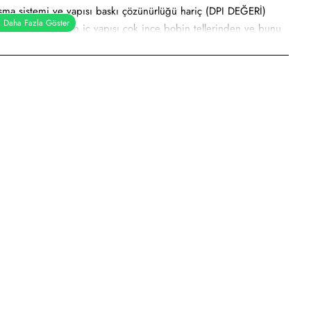
lışma sistemi ve yapısı baskı çözünürlüğü hariç (DPI DEĞERİ)
n termal kafaların iç yapısı çok ince bobin tellerinden ve bunu
çin ücretsiz kurulum hizmeti vermekteyiz. Barkod yazıcı ve el
ihtiyacınızı işlerinizin aksamaması için hem yerinde ziyaret edip,
şterilerimize sunmaktayız.
isimize ulaşan barkod yazıcı, el terminali ve barkod
risinde ücretsiz bir şekilde tespit ederek tarafınıza, sistemimizin
porundan sonra, onay vermenize istinaden işleme alıp cihaz
ak 4 saha personeli ve 2 operasyon yöneticisi ile siz değerli
dir, otomatik kesme üniteleri, anakart ve diğer tüm yedek parça,
ne olarak güvenle satın alabilirsiniz.