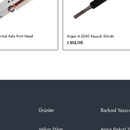
bir şekilde bastırarak siliniz.
rmal Kafa Print Head
Argox A-2240 Kauçuk Silindir
2.858,70₺
Ürünler
Barkod Yazıcı
Vellum Etiket
Argox Barkod Y