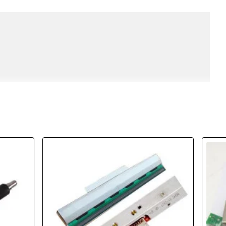
ar ısıya duyarlı olarak çalışmaktadır. Yani cihazdan gelen doğru
 kağıt ve sarf malzemeye göre gerekli datayı kağıda transfer eder.
erinden biri termal kafaların temizliğinin doğru şekilde
ğer nedeni ise ömrü dolmuş ve baskıda değişik yerlerde beyaz
nım kilometresi bitmiştir.
EMİZLİĞİ NASIL YAPILIR
 tarafından bakıma gelen uzman teknik personel tarafından
ı kapatıp güç kablosundan çıkartınız)
az üzerinden çıkartınız.
eliştirdiği özel solüsyonlu likiti ile camlı olan kısmını çok hafif