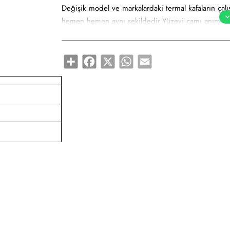
Değişik model ve markalardaki termal kafaların ça
hemen hemen aynı şekildedir.
Yüzeyi camı anımsata
kontrol eden bir elektronik devreden oluşmaktadır.
Share
Facebook
X
WhatsApp
Email
GARANTİLİ TEKNİK SERVİS HİZMETİMİZ
Bizden satın almış olduğunuz barkod cihazlarınız i
terminallerinin satış sonrası teknik destek hizmeti 
hem de uzaktan bağlantı desteği ile siz değerli mü
Eğitimli ve tecrübeli teknik servis ekibimizle, serv
okuyucularınızın tüm teknik sorunlarını aynı gün içe
otomatik olarak göndermiş olduğu teknik servis ra
arızasını çözümlemekteyiz. Teknik servis ekibi olar
müşterilerimize hizmet vermekteyiz.
Barkod yazıcılarınız için termal kafa, kauçuk silin
aksesuar alışverişlerinizi web sitemiz üzerinden onli