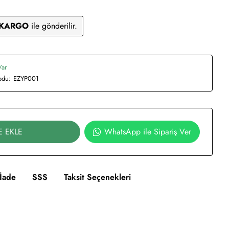
 KARGO
ile gönderilir.
Var
odu:
EZYP001
E EKLE
WhatsApp ile Sipariş Ver
İade
SSS
Taksit Seçenekleri