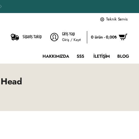
Teknik Servis
Giriş Yap
Sipariş Takip
0 ürün - 0,00₺
Giriş / Kayıt
HAKKIMIZDA
SSS
İLETIŞIM
BLOG
t Head