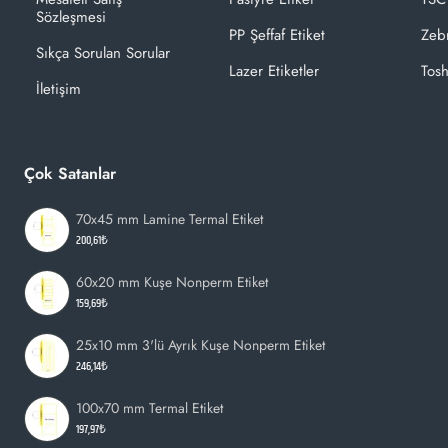
Sözleşmesi
PP Şeffaf Etiket
Zeb
Sıkça Sorulan Sorular
Lazer Etiketler
Tosh
İletişim
Çok Satanlar
70x45 mm Lamine Termal Etiket
200,61₺
60x20 mm Kuşe Nonperm Etiket
159,69₺
25x10 mm 3'lü Ayrık Kuşe Nonperm Etiket
246,14₺
100x70 mm Termal Etiket
197,97₺