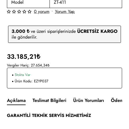
Model
ZT-411
0 yorum
•
Yorum Yap
3.000 ₺
ve üzeri siparişlerinizde
ÜCRETSİZ KARGO
ile gönderilir.
33.185,21₺
Vergiler Hariç: 27.654,34₺
Stokta Var
Ürün Kodu:
EZYP037
Açıklama
Teslimat Bilgileri
Ürün Yorumları
Ödeme v
GARANTİLİ TEKNİK SERVİS HİZMETİMİZ