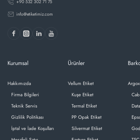
+90 532 302 71 75
info@etiketimiz.com
Kurumsal
Ürünler
Barko
Hakkımızda
Vellum Etiket
Argox
Firma Bilgileri
Kuşe Etiket
Cab
Teknik Servis
Termal Etiket
Dat
Gizlilik Politikası
PP Opak Etiket
Epso
İptal ve İade Koşulları
Silvermat Etiket
God
Mesafeli Satış
Fastyre Etiket
TSC