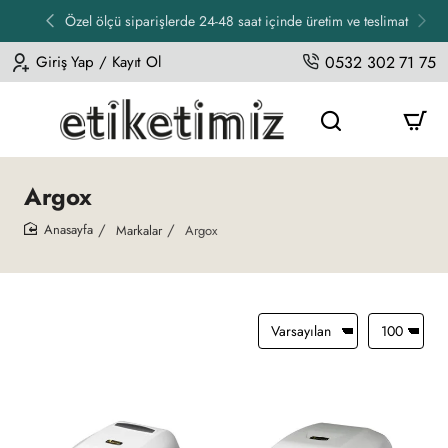
Özel ölçü siparişlerde 24-48 saat içinde üretim ve teslimat
Giriş Yap / Kayıt Ol
0532 302 71 75
Argox
Markalar
Argox
home