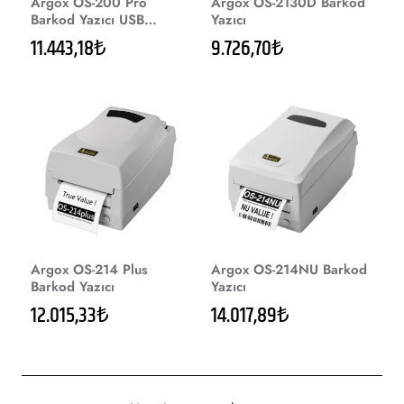
Argox OS-200 Pro
Argox OS-2130D Barkod
Barkod Yazıcı USB
Yazıcı
Bağlantılı
11.443,18₺
9.726,70₺
Argox OS-214 Plus
Argox OS-214NU Barkod
Barkod Yazıcı
Yazıcı
12.015,33₺
14.017,89₺