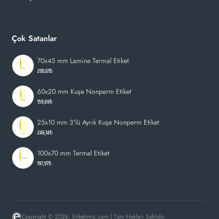
Çok Satanlar
70x45 mm Lamine Termal Etiket
200,61₺
60x20 mm Kuşe Nonperm Etiket
159,69₺
25x10 mm 3'lü Ayrık Kuşe Nonperm Etiket
246,14₺
100x70 mm Termal Etiket
197,97₺
Copyright © 2026, Etiketimiz.com | Tüm Hakları Saklıdır.