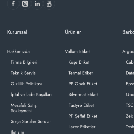
Kurumsal
Ürünler
Barko
Hakkımızda
Vellum Etiket
Argox
Firma Bilgileri
Kuşe Etiket
Cab
Teknik Servis
Termal Etiket
Dat
Gizlilik Politikası
PP Opak Etiket
Epso
İptal ve İade Koşulları
Silvermat Etiket
God
Mesafeli Satış
Fastyre Etiket
TSC
Sözleşmesi
PP Şeffaf Etiket
Zeb
Sıkça Sorulan Sorular
Lazer Etiketler
Tosh
İletişim