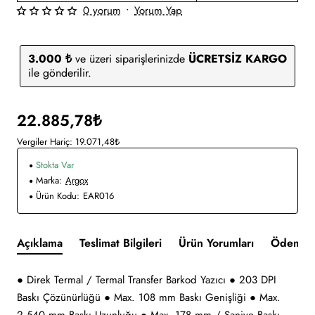
0 yorum
•
Yorum Yap
3.000 ₺
ve üzeri siparişlerinizde
ÜCRETSİZ KARGO
ile gönderilir.
22.885,78₺
Vergiler Hariç: 19.071,48₺
Stokta Var
Marka:
Argox
Ürün Kodu:
EAR016
Açıklama
Teslimat Bilgileri
Ürün Yorumları
Ödeme v
● Direk Termal / Termal Transfer Barkod Yazıcı ● 203 DPI
Baskı Çözünürlüğü ● Max. 108 mm Baskı Genişliği ● Max.