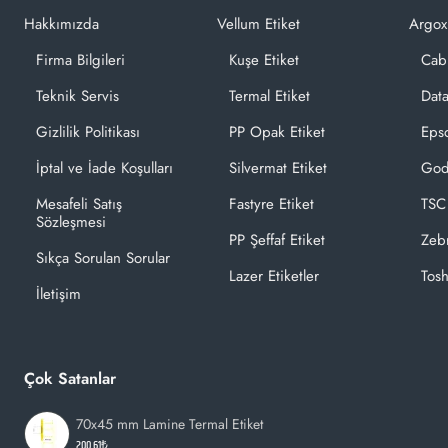
Hakkımızda
Vellum Etiket
Argox
Firma Bilgileri
Kuşe Etiket
Cab
Teknik Servis
Termal Etiket
Dat
Gizlilik Politikası
PP Opak Etiket
Epso
İptal ve İade Koşulları
Silvermat Etiket
God
Mesafeli Satış
Fastyre Etiket
TSC
Sözleşmesi
PP Şeffaf Etiket
Zeb
Sıkça Sorulan Sorular
Lazer Etiketler
Tosh
İletişim
Çok Satanlar
70x45 mm Lamine Termal Etiket
200,61₺