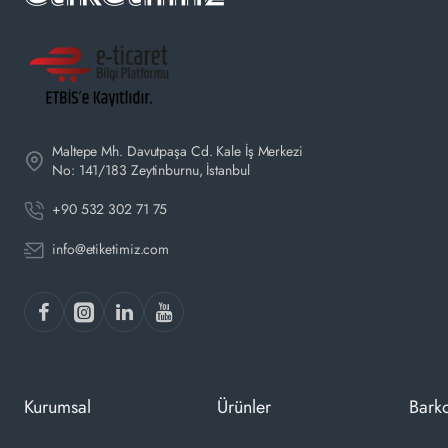
Maltepe Mh. Davutpaşa Cd. Kale İş Merkezi
No: 141/183 Zeytinburnu, İstanbul
+90 532 302 71 75
info@etiketimiz.com
Kurumsal
Ürünler
Barko