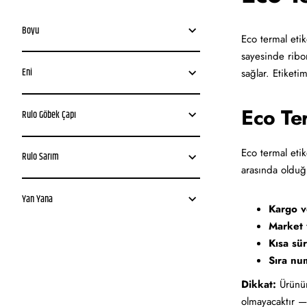
Boyu
Eco termal eti
sayesinde ribon
Eni
sağlar. Etiketi
Eco Te
Rulo Göbek Çapı
Eco termal eti
Rulo Sarım
arasında olduğ
Yan Yana
Kargo ve
Market v
Kısa sür
Sıra nu
Dikkat:
Ürünün
olmayacaktır —