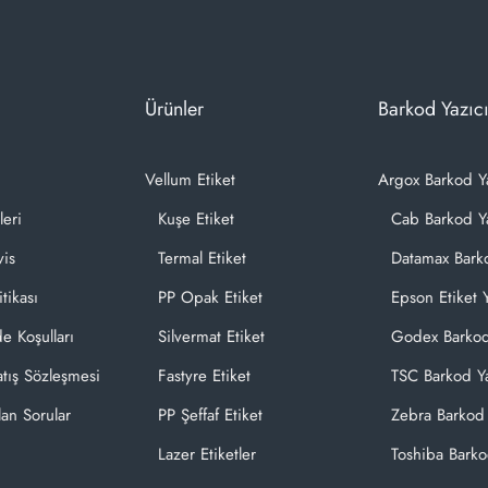
Ürünler
Barkod Yazıcı
Vellum Etiket
Argox Barkod Y
leri
Kuşe Etiket
Cab Barkod Ya
vis
Termal Etiket
Datamax Barko
itikası
PP Opak Etiket
Epson Etiket Y
de Koşulları
Silvermat Etiket
Godex Barkod
atış Sözleşmesi
Fastyre Etiket
TSC Barkod Ya
lan Sorular
PP Şeffaf Etiket
Zebra Barkod 
Lazer Etiketler
Toshiba Barko