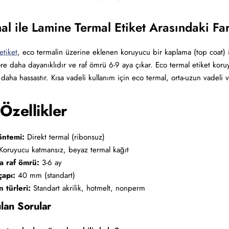
al ile Lamine Termal Etiket Arasındaki Fa
etiket
, eco termalin üzerine eklenen koruyucu bir kaplama (top coat) 
re daha dayanıklıdır ve raf ömrü 6-9 aya çıkar. Eco termal etiket kor
 daha hassastır. Kısa vadeli kullanım için eco termal, orta-uzun vadeli 
Özellikler
öntemi:
Direkt termal (ribonsuz)
oruyucu katmansız, beyaz termal kağıt
a raf ömrü:
3-6 ay
apı:
40 mm (standart)
 türleri:
Standart akrilik, hotmelt, nonperm
lan Sorular