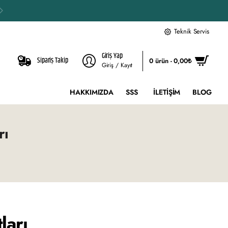
Teknik Servis
Giriş Yap
Sipariş Takip
0 ürün - 0,00₺
Giriş / Kayıt
HAKKIMIZDA
SSS
İLETIŞIM
BLOG
rı
ları