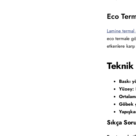
Eco Term
Lamine termal 
eco termale gö
etkenlere karşı
Teknik 
Baskı y
Yüzey:
K
Ortalam
Göbek ç
Yapışkan
Sıkça Soru