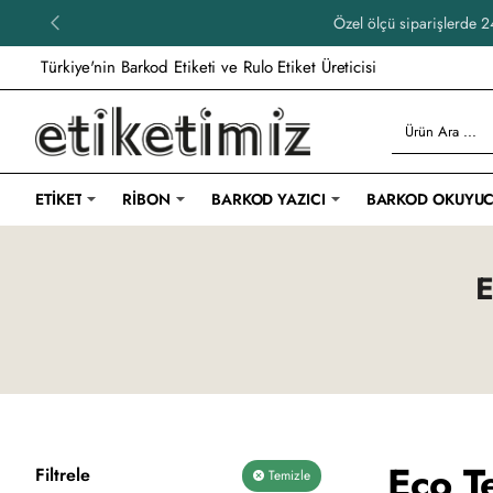
Özel ölçü siparişlerde 24
Türkiye'nin Barkod Etiketi ve Rulo Etiket Üreticisi
Ürün
Ara
...
ETIKET
RIBON
BARKOD YAZICI
BARKOD OKUYU
E
Eco Te
Filtrele
Temizle