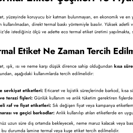
ket, yüzeyinde koruyucu bir katman bulunmayan, en ekonomik ve en yayg
 kullanılmadan, direkt termal baskı yöntemiyle basılır. Yüksek adetli ve
miz'de istediğiniz ölçü ve adette eco termal etiket üretimi yapılmakta
rmal Etiket Ne Zaman Tercih Edil
ket, ışık, ısı ve neme karşı düşük dirence sahip olduğundan
kısa süre
undan, aşağıdaki kullanımlarda tercih edilmelidir:
 sevkiyat etiketleri:
E-ticaret ve lojistik süreçlerinde barkod, kısa 
e terazi fişleri:
Günlük kullanım ve anlık tüketim gerektiren fişler
eli raf ve fiyat etiketleri:
Sık değişen fiyat veya kampanya etiketle
marası ve geçici barkodlar:
Anlık kullanılıp atılan etiketlerde en uyg
üz uzun süre dış ortamda bekleyecek, neme maruz kalacak veya baskını
 bu durumda lamine termal veya kuşe etiket tercih edilmelidir.