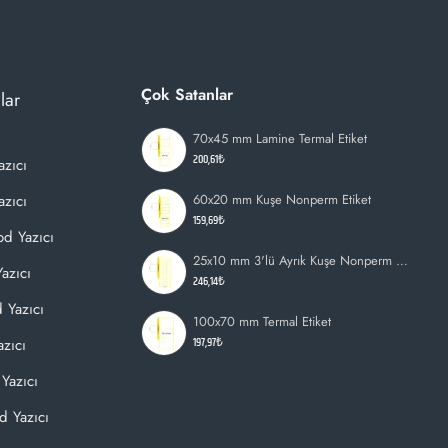
Çok Satanlar
lar
70x45 mm Lamine Termal Etiket
200,61₺
azıcı
zıcı
60x20 mm Kuşe Nonperm Etiket
159,69₺
d Yazıcı
25x10 mm 3'lü Ayrık Kuşe Nonperm Etiket
azıcı
246,14₺
 Yazıcı
100x70 mm Termal Etiket
197,97₺
zıcı
Yazıcı
d Yazıcı