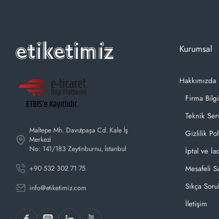
Kurumsal
Hakkımızda
Firma Bilgi
Teknik Ser
Maltepe Mh. Davutpaşa Cd. Kale İş
Gizlilik Pol
Merkezi
No: 141/183 Zeytinburnu, İstanbul
İptal ve İa
+90 532 302 71 75
Mesafeli S
Sıkça Soru
info@etiketimiz.com
İletişim