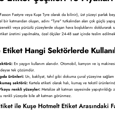
(Fasson Fastyre veya Kuşe Tyre olarak da bilinir), üst yüzeyi parlak be
 bir katmandan oluşan, adını "Tyre" tutkalından alan çok güçlü yapışkan
özenekli veya pürüzlü yüzeylerde oluşan hava boşluklarını doldurarak s
etiket üretimi yapılmakta, özel ölçüler 24-48 saat içinde teslim edilmek
 Etiket Hangi Sektörlerde Kullanı
ektörü:
En yaygın kullanım alanıdır. Otomobil, kamyon ve iş makinesi 
edeyse tek çözümdür.
gıda ürünleri:
Un, bakliyat, tahıl gibi dokuma çuval yüzeyine sağlam 
 kumaş sektörü:
Kartela etiketi olarak halı, kumaş ve tekstil ürünlerinde
/koyu renkli yüzeyler:
Metalize alt katman sayesinde yapıştırıldığı
u renkli yüzeyde bile alt katman görünmez.
tiket ile Kuşe Hotmelt Etiket Arasındaki F