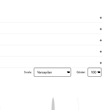
Sırala:
Göster: