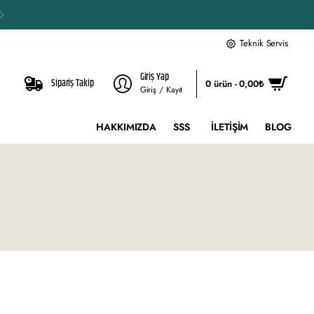
Teknik Servis
Giriş Yap
Sipariş Takip
0 ürün - 0,00₺
Giriş / Kayıt
HAKKIMIZDA
SSS
İLETIŞIM
BLOG