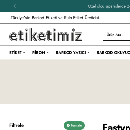
Özel ölçü siparişlerde 24
Türkiye'nin Barkod Etiketi ve Rulo Etiket Üreticisi
Ürün
Ara
...
ETIKET
RIBON
BARKOD YAZICI
BARKOD OKUYU
Fastyr
Filtrele
Temizle