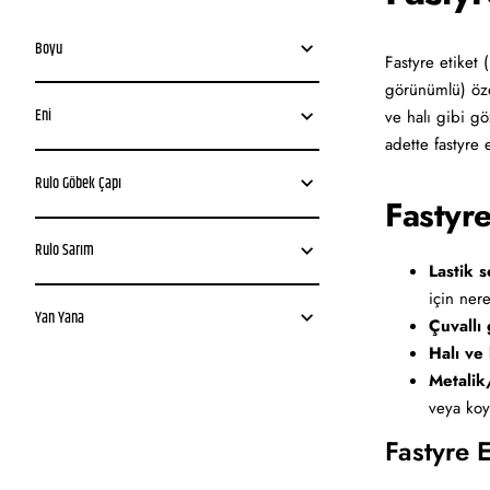
Boyu
Fastyre etiket 
görünümlü) özel
Eni
ve halı gibi g
adette fastyre 
Rulo Göbek Çapı
Fastyre
Rulo Sarım
Lastik s
için ner
Yan Yana
Çuvallı 
Halı ve
Metalik
veya koy
Fastyre E