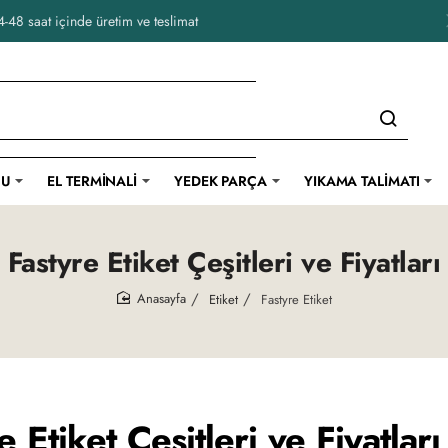
-48 saat içinde üretim ve teslimat
CU
EL TERMINALI
YEDEK PARÇA
YIKAMA TALIMATI
Fastyre Etiket Çeşitleri ve Fiyatları
Etiket
Fastyre Etiket
home
e Etiket Çeşitleri ve Fiyatları