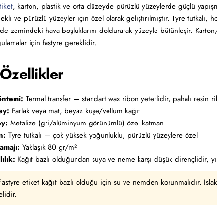
tiket
, karton, plastik ve orta düzeyde pürüzlü yüzeylerde güçlü yapışma
kli ve pürüzlü yüzeyler için özel olarak geliştirilmiştir. Tyre tutkalı
e zemindeki hava boşluklarını doldurarak yüzeyle bütünleşir. Karton/pla
ulamalar için fastyre gereklidir.
Özellikler
öntemi:
Termal transfer — standart wax ribon yeterlidir, pahalı resin 
ey:
Parlak veya mat, beyaz kuşe/vellum kağıt
ey:
Metalize (gri/alüminyum görünümlü) özel katman
n:
Tyre tutkalı — çok yüksek yoğunluklu, pürüzlü yüzeylere özel
amajı:
Yaklaşık 80 gr/m²
ılık:
Kağıt bazlı olduğundan suya ve neme karşı düşük dirençlidir, yırt
astyre etiket kağıt bazlı olduğu için su ve nemden korunmalıdır. Isl
lidir.