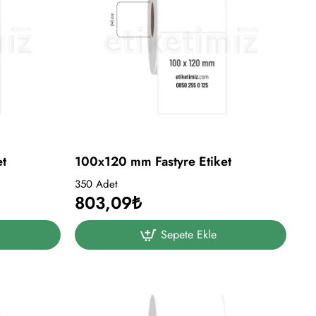
et
100x120 mm Fastyre Etiket
350 Adet
803,09₺
Sepete Ekle