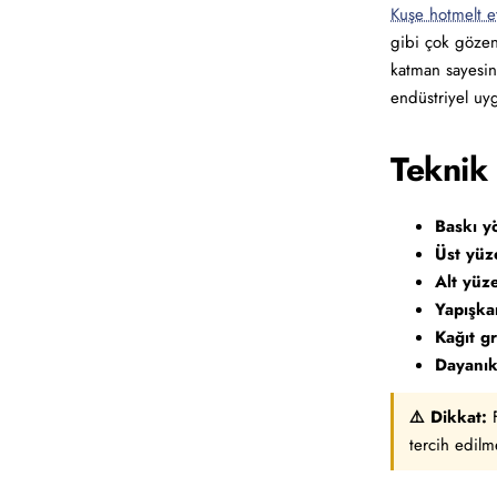
Kuşe hotmelt e
gibi çok gözene
katman sayesind
endüstriyel uyg
Teknik 
Baskı y
Üst yüz
Alt yüz
Yapışka
Kağıt gr
Dayanıkl
⚠️ Dikkat:
F
tercih edilme