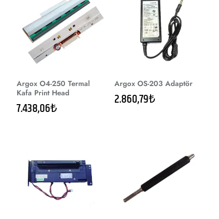
Argox O4-250 Termal
Argox OS-203 Adaptör
Kafa Print Head
2.860,79₺
7.438,06₺