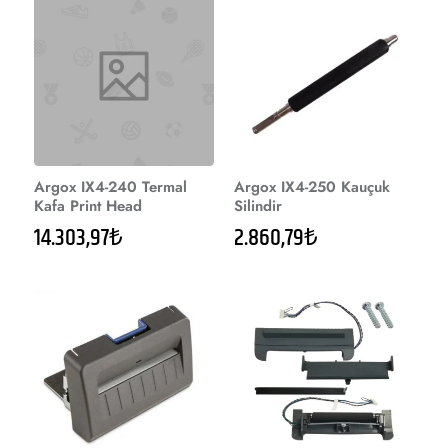
Argox IX4-240 Termal
Argox IX4-250 Kauçuk
Kafa Print Head
Silindir
14.303,97₺
2.860,79₺