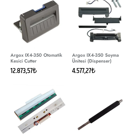
Argox IX4-350 Otomatik
Argox IX4-350 Soyma
Kesici Cutter
Ünitesi (Dispenser)
12.873,57₺
4.577,27₺