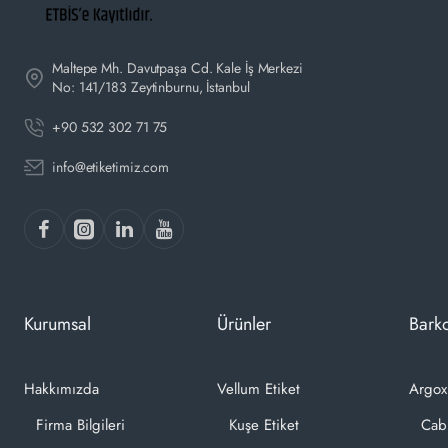
Maltepe Mh. Davutpaşa Cd. Kale İş Merkezi
No: 141/183 Zeytinburnu, İstanbul
+90 532 302 71 75
info@etiketimiz.com
Kurumsal
Ürünler
Barko
Hakkımızda
Vellum Etiket
Argox
Firma Bilgileri
Kuşe Etiket
Cab