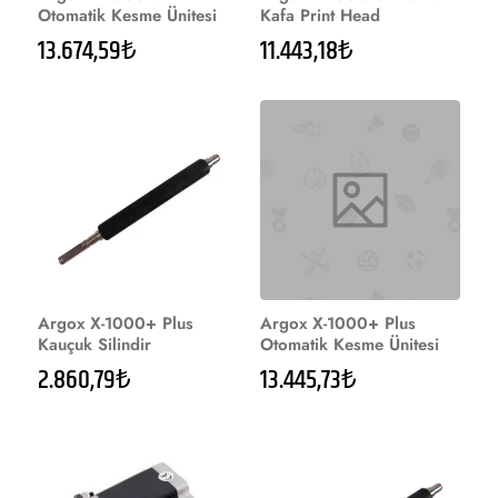
Otomatik Kesme Ünitesi
Kafa Print Head
13.674,59₺
11.443,18₺
Argox X-1000+ Plus
Argox X-1000+ Plus
Kauçuk Silindir
Otomatik Kesme Ünitesi
2.860,79₺
13.445,73₺