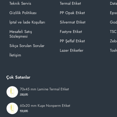
Teknik Servis
Termal Etiket
Dat
Gizlilik Politikası
PP Opak Etiket
Epso
İptal ve İade Koşulları
Silvermat Etiket
God
Mesafeli Satış
Fastyre Etiket
TSC
Sözleşmesi
PP Şeffaf Etiket
Zeb
Sıkça Sorulan Sorular
Lazer Etiketler
Tosh
İletişim
Çok Satanlar
70x45 mm Lamine Termal Etiket
200,61₺
60x20 mm Kuşe Nonperm Etiket
159,69₺