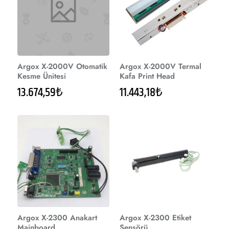
Argox X-2000V Otomatik
Argox X-2000V Termal
Kesme Ünitesi
Kafa Print Head
13.674,59₺
11.443,18₺
Argox X-2300 Anakart
Argox X-2300 Etiket
Mainboard
Sensörü