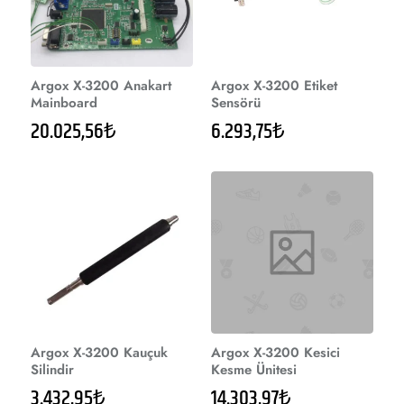
Argox X-3200 Anakart
Argox X-3200 Etiket
Mainboard
Sensörü
20.025,56₺
6.293,75₺
Argox X-3200 Kauçuk
Argox X-3200 Kesici
Silindir
Kesme Ünitesi
3.432,95₺
14.303,97₺