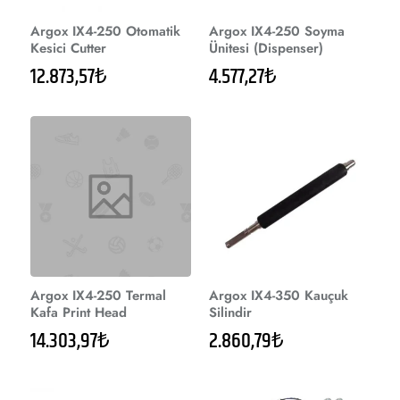
Argox IX4-250 Otomatik
Argox IX4-250 Soyma
Kesici Cutter
Ünitesi (Dispenser)
12.873,57₺
4.577,27₺
Argox IX4-250 Termal
Argox IX4-350 Kauçuk
Kafa Print Head
Silindir
14.303,97₺
2.860,79₺