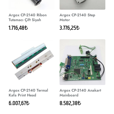
Argox CP-2140 Ribon
Argox CP-2140 Step
Tutamacı Çift Siyah
Motor
1.716,48₺
3.776,25₺
Argox CP-2140 Termal
Argox CP-3140 Anakart
Kafa Print Head
Mainboard
6.007,67₺
8.582,38₺