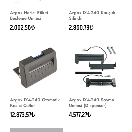
Argox Harici Etiket
Argox IX4-240 Kauçuk
Besleme Ünitesi
Silindir
2.002,56₺
2.860,79₺
Argox IX4-240 Otomatik
Argox IX4-240 Soyma
Kesici Cutter
Ünitesi (Dispenser)
12.873,57₺
4.577,27₺