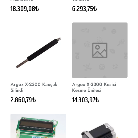
18.309,08₺
6.293,75₺
Argox X-2300 Kauçuk
Argox X-2300 Kesici
Silindir
Kesme Ünitesi
2.860,79₺
14.303,97₺