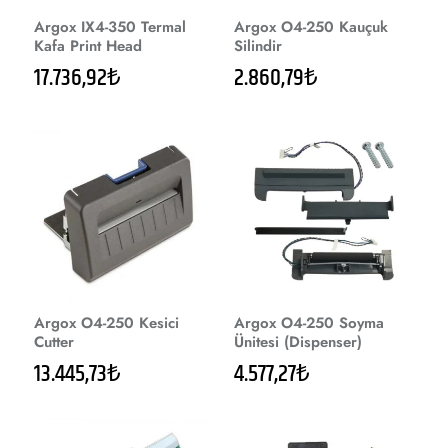
Argox IX4-350 Termal
Argox O4-250 Kauçuk
Kafa Print Head
Silindir
17.736,92₺
2.860,79₺
Argox O4-250 Kesici
Argox O4-250 Soyma
Cutter
Ünitesi (Dispenser)
13.445,73₺
4.577,27₺