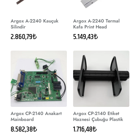
Argox A-2240 Kauçuk
Argox A-2240 Termal
Silindir
Kafa Print Head
2.860,79₺
5.149,43₺
Argox CP-2140 Anakart
Argox CP-2140 Etiket
Mainboard
Haznesi Çubuğu Plastik
8.582,38₺
1.716,48₺