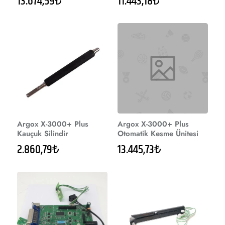
13.674,59₺
11.443,18₺
Argox X-3000+ Plus
Argox X-3000+ Plus
Kauçuk Silindir
Otomatik Kesme Ünitesi
2.860,79₺
13.445,73₺