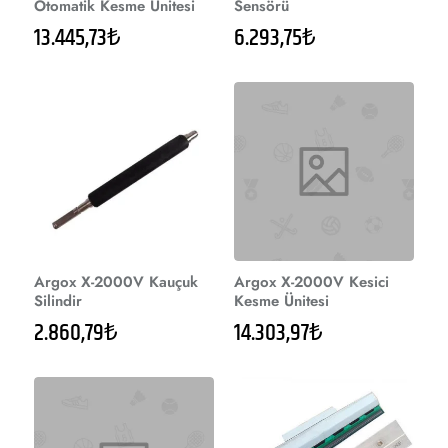
Otomatik Kesme Ünitesi
Sensörü
13.445,73₺
6.293,75₺
Argox X-2000V Kauçuk
Argox X-2000V Kesici
Silindir
Kesme Ünitesi
2.860,79₺
14.303,97₺