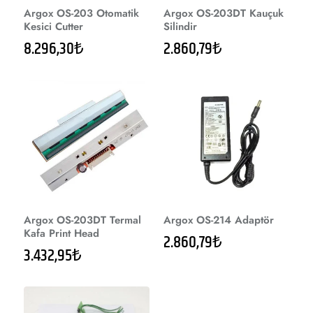
Argox OS-203 Otomatik
Argox OS-203DT Kauçuk
Kesici Cutter
Silindir
8.296,30₺
2.860,79₺
Argox OS-203DT Termal
Argox OS-214 Adaptör
Kafa Print Head
2.860,79₺
3.432,95₺