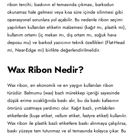
ribon tercihi; baskının el temasında çıkması, barkodun
okunamaz hale gelmesi veya kısa süre içinde silinmesi gibi
operasyonel sorunlara yol açabilir. Bu nedenle ribon seçimi
yapılırken kullanılan etiketin malzemesi (kağıt mı, plastik mi),
kullanım ortamı (iç mekan mı, dış ortam mı, soğuk hava
deposu mu) ve barkod yazıcının teknik özellikleri (Flat-Head
mi, Near-Edge mi) birlikte değerlendirilmelidir.
Wax Ribon Nedir?
Wax ribon, en ekonomik ve en yaygın kullanılan ribon
türüdür. Balmumu (wax) bazlı mürekkep içeriği sayesinde
düşük erime sıcaklığında baskı alır, bu da baskı kafasının
ömrünü uzatmaya yardımcı olur. Kağıt bazlı, yırtılabilen
etiketlerde (kuşe etiket, vellum etiket, fastyre etiket) kullanılır.
Wax ribon ile plastik bazlı etiketlere baskı alınmaya çalışılırsa,
baskı yüzeye tam tutunmaz ve el temasında kolayca çıkar. Bu