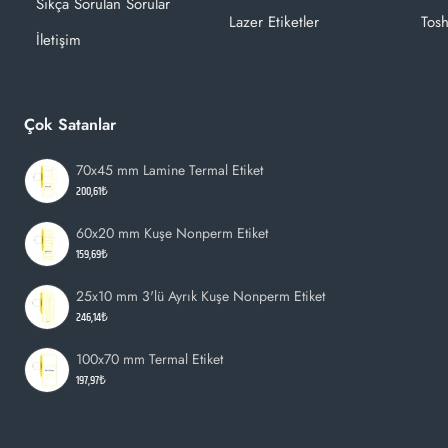
Sıkça Sorulan Sorular
Lazer Etiketler
Tosh
İletişim
Çok Satanlar
70x45 mm Lamine Termal Etiket
200,61₺
60x20 mm Kuşe Nonperm Etiket
159,69₺
25x10 mm 3'lü Ayrık Kuşe Nonperm Etiket
246,14₺
100x70 mm Termal Etiket
197,97₺