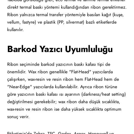
direkt termal baskı yöntemi kullandığından ribon gerektirmez.
Ribon yalnızca termal transfer yöntemiyle basılan kağıt (kuşe,
vellum, fastyre) ve plastik (PP, silvermat) bazlı etiketlerde
kullanılır.
Barkod Yazıcı Uyumluluğu
Ribon seçiminde barkod yazıcının baskı kafası tipi de
önemlidir. Wax ribon genellikle "Flat-Head" yazıcılarda
çalışırken, wax-resin ve resin ribon hem Flat-Head hem de
"Near-Edge" yazıcılarda kullanılabilir. Ayrıca ribon türüne
göre yazıcının baskı kafası ısı ayarının (darkness/heat setting)
değiştirilmesi gerekebilir; wax ribon daha düşük sıcaklıkta,
wax-resin ve resin ribon ise daha yüksek sıcaklıkta optimum
sonuç verir.
Etiketimiz'de Zebra, TSC, Godex, Argox, Honeywell ve