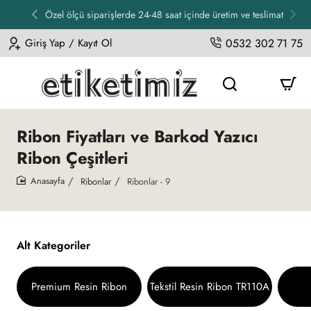
Özel ölçü siparişlerde 24-48 saat içinde üretim ve teslimat
Giriş Yap / Kayıt Ol
0532 302 71 75
Ribon Fiyatları ve Barkod Yazıcı
Ribon Çeşitleri
Ribonlar
Ribonlar - 9
home
Alt Kategoriler
Premium Resin Ribon
Tekstil Resin Ribon TR110A