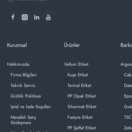
Kurumsal
Ürünler
Barko
Hakkımızda
Vellum Etiket
Argox
Firma Bilgileri
Kuşe Etiket
Cab
Teknik Servis
Termal Etiket
Dat
Gizlilik Politikası
PP Opak Etiket
Epso
İptal ve İade Koşulları
Silvermat Etiket
God
Mesafeli Satış
Fastyre Etiket
TSC
Sözleşmesi
PP Şeffaf Etiket
Zeb