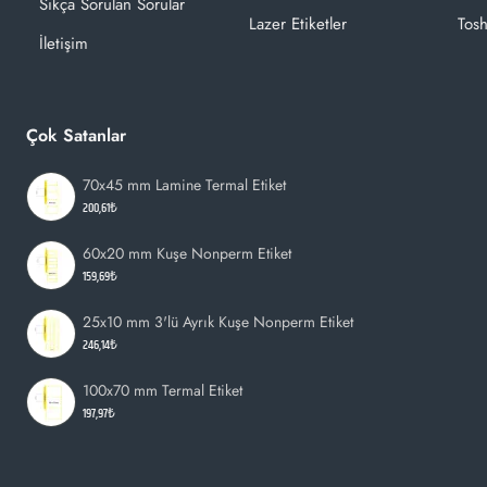
Sıkça Sorulan Sorular
Lazer Etiketler
Tosh
İletişim
Çok Satanlar
70x45 mm Lamine Termal Etiket
200,61₺
60x20 mm Kuşe Nonperm Etiket
159,69₺
25x10 mm 3'lü Ayrık Kuşe Nonperm Etiket
246,14₺
100x70 mm Termal Etiket
197,97₺