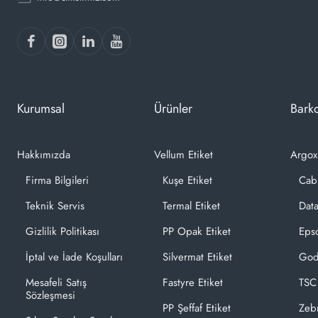
Kurumsal
Ürünler
Barko
Hakkımızda
Vellum Etiket
Argox
Firma Bilgileri
Kuşe Etiket
Cab
Teknik Servis
Termal Etiket
Dat
Gizlilik Politikası
PP Opak Etiket
Epso
İptal ve İade Koşulları
Silvermat Etiket
God
Mesafeli Satış
Fastyre Etiket
TSC
Sözleşmesi
PP Şeffaf Etiket
Zeb