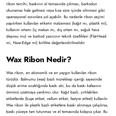
ribon tercihi; baskının el temasında çıkması, barkodun
okunamaz hale gelmesi veya kısa süre içinde silinmesi gibi
operasyonel sorunlara yol açabilir. Bu nedenle ribon seçimi
yapılırken kullanılan etiketin malzemesi (kağıt mı, plastik mi),
kullanım ortamı (iç mekan mı, dış ortam mı, soğuk hava
deposu mu) ve barkod yazıcının teknik özellikleri (Flat-Head
mi, Near-Edge mi) birlikte değerlendirilmelidir.
Wax Ribon Nedir?
Wax ribon, en ekonomik ve en yaygın kullanılan ribon
türüdür. Balmumu (wax) bazlı mürekkep içeriği sayesinde
düşük erime sıcaklığında baskı alır, bu da baskı kafasının
ömrünü uzatmaya yardımcı olur. Kağıt bazlı, yırtılabilen
etiketlerde (kuşe etiket, vellum etiket, fastyre etiket) kullanılır.
Wax ribon ile plastik bazlı etiketlere baskı alınmaya çalışılırsa,
baskı yüzeye tam tutunmaz ve el temasında kolayca çıkar. Bu