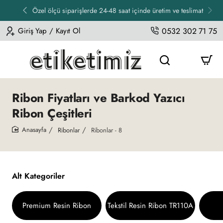
Özel ölçü siparişlerde 24-48 saat içinde üretim ve teslimat
Giriş Yap / Kayıt Ol
0532 302 71 75
Ribon Fiyatları ve Barkod Yazıcı
Ribon Çeşitleri
Ribonlar
Ribonlar - 8
home
Alt Kategoriler
Premium Resin Ribon
Tekstil Resin Ribon TR110A