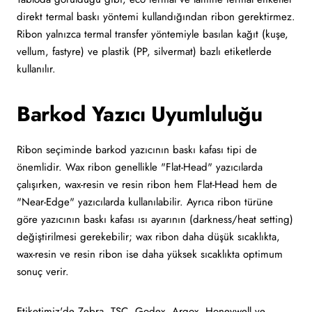
direkt termal baskı yöntemi kullandığından ribon gerektirmez.
Ribon yalnızca termal transfer yöntemiyle basılan kağıt (kuşe,
vellum, fastyre) ve plastik (PP, silvermat) bazlı etiketlerde
kullanılır.
Barkod Yazıcı Uyumluluğu
Ribon seçiminde barkod yazıcının baskı kafası tipi de
önemlidir. Wax ribon genellikle "Flat-Head" yazıcılarda
çalışırken, wax-resin ve resin ribon hem Flat-Head hem de
"Near-Edge" yazıcılarda kullanılabilir. Ayrıca ribon türüne
göre yazıcının baskı kafası ısı ayarının (darkness/heat setting)
değiştirilmesi gerekebilir; wax ribon daha düşük sıcaklıkta,
wax-resin ve resin ribon ise daha yüksek sıcaklıkta optimum
sonuç verir.
Etiketimiz'de Zebra, TSC, Godex, Argox, Honeywell ve